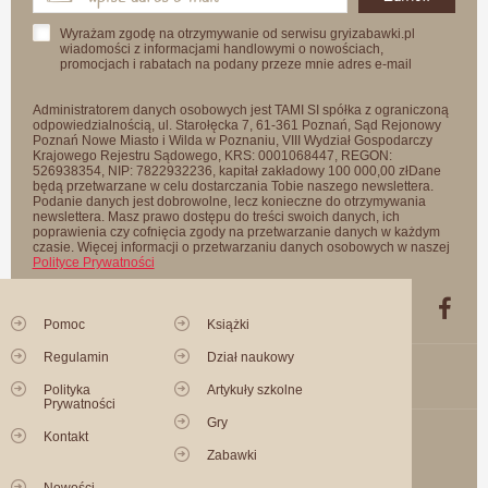
Wyrażam zgodę na otrzymywanie od serwisu gryizabawki.pl
wiadomości z informacjami handlowymi o nowościach,
promocjach i rabatach na podany przeze mnie adres e-mail
Administratorem danych osobowych jest TAMI SI spółka z ograniczoną
odpowiedzialnością, ul. Starołęcka 7, 61-361 Poznań, Sąd Rejonowy
Poznań Nowe Miasto i Wilda w Poznaniu, VIII Wydział Gospodarczy
Krajowego Rejestru Sądowego, KRS: 0001068447, REGON:
526938354, NIP: 7822932236, kapitał zakładowy 100 000,00 złDane
będą przetwarzane w celu dostarczania Tobie naszego newslettera.
Podanie danych jest dobrowolne, lecz konieczne do otrzymywania
newslettera. Masz prawo dostępu do treści swoich danych, ich
poprawienia czy cofnięcia zgody na przetwarzanie danych w każdym
czasie. Więcej informacji o przetwarzaniu danych osobowych w naszej
Polityce Prywatności
Pomoc
Książki
Regulamin
Dział naukowy
Polityka
Artykuły szkolne
Prywatności
Gry
Kontakt
Zabawki
Nowości