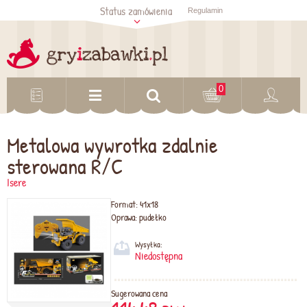
Status zamówienia
Regulamin
Sprawdź status
zamówienia
Sprawdź
0
Metalowa wywrotka zdalnie
sterowana R/C
Isere
Format:
41x18
Oprawa:
pudełko
Wysyłka:
Niedostępna
Sugerowana cena