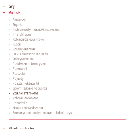
Gry
Zabawki
Breloczki
Figurki
Instrumenty i zabawki muzyczne
Interaktywne
Kalendarze adwentowe
Klocki
Kolekcjonerskie
Lalki i akcesoria dla lalek
Odgrywanie ról
Plastyczne i kreatywne
Playmobil
Pluszaki
Pojazdy
Puzzle i układanki
Sport i zabawa na dworze
Zdalnie sterowane
Zabawki drewniane
Pozostałe
Nauka i doświadczenia
Sensoryczne i antystresowe - fidget toys
Strefa malucha