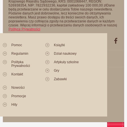
Krajowego Rejestru Sądowego, KRS: 0001068447, REGON:
526938354, NIP: 7822932236, kapitał zakładowy 100 000,00 złDane
będą przetwarzane w celu dostarczania Tobie naszego newslettera.
Podanie danych jest dobrowolne, lecz konieczne do otrzymywania
newslettera. Masz prawo dostępu do treści swoich danych, ich
poprawienia czy cofnięcia zgody na przetwarzanie danych w każdym
czasie. Więcej informacji o przetwarzaniu danych osobowych w naszej
Polityce Prywatności
Pomoc
Książki
Regulamin
Dział naukowy
Polityka
Artykuły szkolne
Prywatności
Gry
Kontakt
Zabawki
Nowości
Promocje
Hity