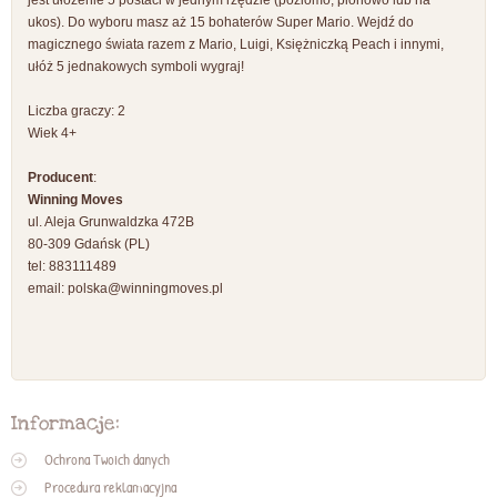
jest ułożenie 5 postaci w jednym rzędzie (poziomo, pionowo lub na
ukos). Do wyboru masz aż 15 bohaterów Super Mario. Wejdź do
magicznego świata razem z Mario, Luigi, Księżniczką Peach i innymi,
ułóż 5 jednakowych symboli wygraj!
Liczba graczy: 2
Wiek 4+
Producent
:
Winning Moves
ul. Aleja Grunwaldzka 472B
80-309 Gdańsk (PL)
tel: 883111489
email:
polska@winningmoves.pl
Informacje:
Ochrona Twoich danych
Procedura reklamacyjna