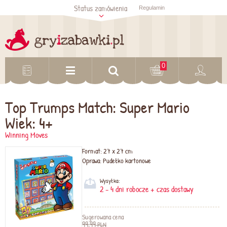
Status zamówienia
Regulamin
Sprawdź status
zamówienia
Sprawdź
0
Top Trumps Match: Super Mario
Wiek: 4+
Winning Moves
Format:
27 x 27 cm
Oprawa:
Pudełko kartonowe
Wysyłka:
2 - 4 dni robocze + czas dostawy
Sugerowana cena
99,99
PLN