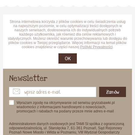
Strona internetowa korzysta z plików cookies w celu świadczenia usług
na najwyższym poziomie, w celu optymalizacji treści dostępnych w
naszych serwisach, dostosowania ich do indywidualnych potrzeb
każdego użytkownika, jak również dla celów reklamowych i
statystycznych. Możesz określić warunki przechowywania lub dostępu do
plików cookies w Twojej przeglądarce. Więcej informacji na temat plików
cookies znajdziesz w części naszej
Polityki Prywatności
.
OK
Newsletter
Zamów
Wyrażam zgodę na otrzymywanie od serwisu gryizabawki.pl
wiadomości z informacjami handlowymi o nowościach,
promocjach i rabatach na podany przeze mnie adres e-mail
Administratorem danych osobowych jest TAMI SI spółka z ograniczoną
odpowiedzialnością, ul. Starołęcka 7, 61-361 Poznań, Sąd Rejonowy
Poznań Nowe Miasto i Wilda w Poznaniu, VIII Wydział Gospodarczy