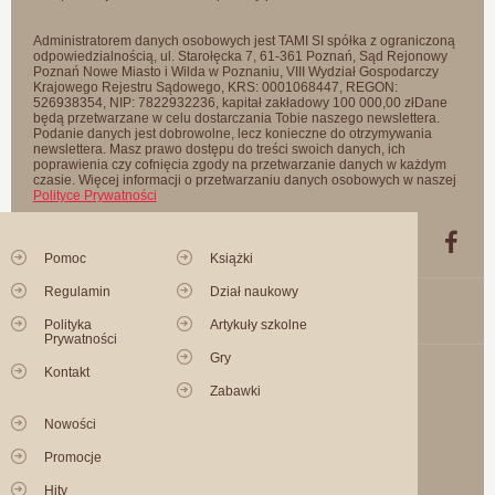
Administratorem danych osobowych jest TAMI SI spółka z ograniczoną
odpowiedzialnością, ul. Starołęcka 7, 61-361 Poznań, Sąd Rejonowy
Poznań Nowe Miasto i Wilda w Poznaniu, VIII Wydział Gospodarczy
Krajowego Rejestru Sądowego, KRS: 0001068447, REGON:
526938354, NIP: 7822932236, kapitał zakładowy 100 000,00 złDane
będą przetwarzane w celu dostarczania Tobie naszego newslettera.
Podanie danych jest dobrowolne, lecz konieczne do otrzymywania
newslettera. Masz prawo dostępu do treści swoich danych, ich
poprawienia czy cofnięcia zgody na przetwarzanie danych w każdym
czasie. Więcej informacji o przetwarzaniu danych osobowych w naszej
Polityce Prywatności
Pomoc
Książki
Regulamin
Dział naukowy
Polityka
Artykuły szkolne
Prywatności
Gry
Kontakt
Zabawki
Nowości
Promocje
Hity