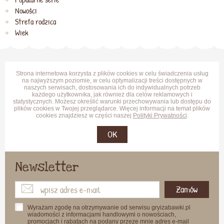
Nowości
Strefa rodzica
Wiek
Strona internetowa korzysta z plików cookies w celu świadczenia usług
na najwyższym poziomie, w celu optymalizacji treści dostępnych w
naszych serwisach, dostosowania ich do indywidualnych potrzeb
każdego użytkownika, jak również dla celów reklamowych i
statystycznych. Możesz określić warunki przechowywania lub dostępu do
plików cookies w Twojej przeglądarce. Więcej informacji na temat plików
cookies znajdziesz w części naszej
Polityki Prywatności
.
OK
Newsletter
Zamów
Wyrażam zgodę na otrzymywanie od serwisu gryizabawki.pl
wiadomości z informacjami handlowymi o nowościach,
promocjach i rabatach na podany przeze mnie adres e-mail