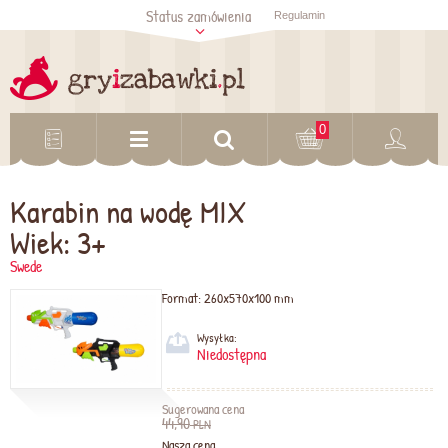
Status zamówienia
Regulamin
Sprawdź status
zamówienia
Sprawdź
0
Karabin na wodę MIX
Wiek: 3+
Swede
Format:
260x570x100 mm
Wysyłka:
Niedostępna
Sugerowana cena
44,90
PLN
Nasza cena