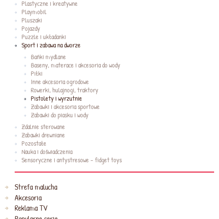
Plastyczne i kreatywne
Playmobil
Pluszaki
Pojazdy
Puzzle i układanki
Sport i zabawa na dworze
Bańki mydlane
Baseny, materace i akcesoria do wody
Piłki
Inne akcesoria ogrodowe
Rowerki, hulajnogi, traktory
Pistolety i wyrzutnie
Zabawki i akcesoria sportowe
Zabawki do piasku i wody
Zdalnie sterowane
Zabawki drewniane
Pozostałe
Nauka i doświadczenia
Sensoryczne i antystresowe - fidget toys
Strefa malucha
Akcesoria
Reklama TV
Popularne serie