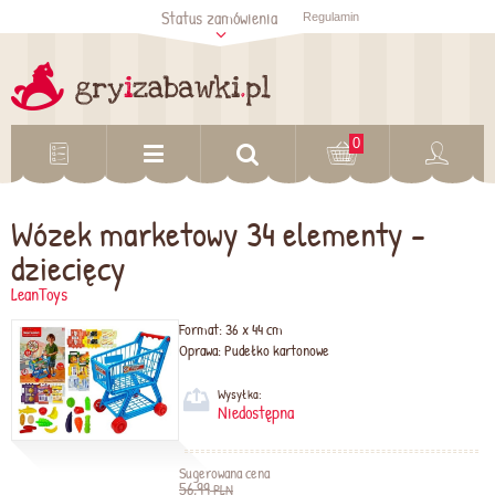
Status zamówienia
Regulamin
Sprawdź status
zamówienia
Sprawdź
0
Wózek marketowy 34 elementy -
dziecięcy
LeanToys
Format:
36 x 44 cm
Oprawa:
Pudełko kartonowe
Wysyłka:
Niedostępna
Sugerowana cena
56,99
PLN