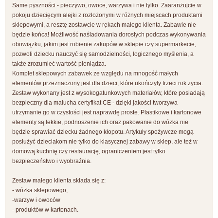
Same pyszności - pieczywo, owoce, warzywa i nie tylko. Zaaranżujcie w
pokoju dziecięcym alejki z rozłożonymi w różnych miejscach produktami
sklepowymi, a resztę zostawcie w rękach małego klienta. Zabawie nie
będzie końca! Możliwość naśladowania dorosłych podczas wykonywania
obowiązku, jakim jest robienie zakupów w sklepie czy supermarkecie,
pozwoli dziecku nauczyć się samodzielności, logicznego myślenia, a
także zrozumieć wartość pieniądza.
Komplet sklepowych zabawek ze względu na mnogość małych
elementów przeznaczony jest dla dzieci, które ukończyły trzeci rok życia.
Zestaw wykonany jest z wysokogatunkowych materiałów, które posiadają
bezpieczny dla malucha certyfikat CE - dzięki jakości tworzywa
utrzymanie go w czystości jest naprawdę proste. Plastikowe i kartonowe
elementy są lekkie, podnoszenie ich oraz pakowanie do wózka nie
będzie sprawiać dziecku żadnego kłopotu. Artykuły spożywcze mogą
posłużyć dzieciakom nie tylko do klasycznej zabawy w sklep, ale też w
domową kuchnię czy restaurację, ograniczeniem jest tylko
bezpieczeństwo i wyobraźnia.
Zestaw małego klienta składa się z:
- wózka sklepowego,
-warzyw i owoców
- produktów w kartonach.