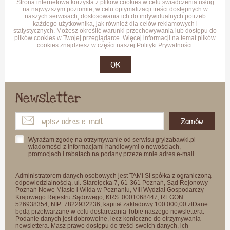
Strona internetowa korzysta z plików cookies w celu świadczenia usług
na najwyższym poziomie, w celu optymalizacji treści dostępnych w
naszych serwisach, dostosowania ich do indywidualnych potrzeb
każdego użytkownika, jak również dla celów reklamowych i
statystycznych. Możesz określić warunki przechowywania lub dostępu do
plików cookies w Twojej przeglądarce. Więcej informacji na temat plików
cookies znajdziesz w części naszej
Polityki Prywatności
.
OK
Newsletter
Zamów
Wyrażam zgodę na otrzymywanie od serwisu gryizabawki.pl
wiadomości z informacjami handlowymi o nowościach,
promocjach i rabatach na podany przeze mnie adres e-mail
Administratorem danych osobowych jest TAMI SI spółka z ograniczoną
odpowiedzialnością, ul. Starołęcka 7, 61-361 Poznań, Sąd Rejonowy
Poznań Nowe Miasto i Wilda w Poznaniu, VIII Wydział Gospodarczy
Krajowego Rejestru Sądowego, KRS: 0001068447, REGON:
526938354, NIP: 7822932236, kapitał zakładowy 100 000,00 złDane
będą przetwarzane w celu dostarczania Tobie naszego newslettera.
Podanie danych jest dobrowolne, lecz konieczne do otrzymywania
newslettera. Masz prawo dostępu do treści swoich danych, ich