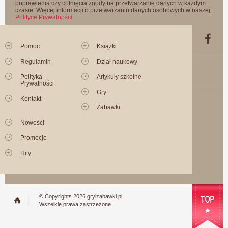
poprawienia czy cofnięcia zgody na przetwarzanie danych w każdym
czasie. Więcej informacji o przetwarzaniu danych osobowych w naszej
Polityce Prywatności
Pomoc
Książki
Regulamin
Dział naukowy
Polityka
Artykuły szkolne
Prywatności
Gry
Kontakt
Zabawki
Nowości
Promocje
Hity
© Copyrights 2026 gryizabawki.pl
Wszelkie prawa zastrzeżone