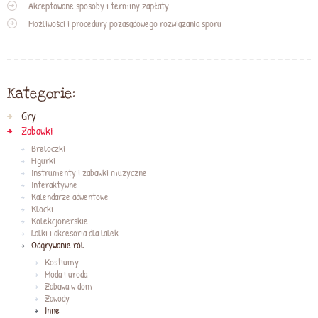
Akceptowane sposoby i terminy zapłaty
Możliwości i procedury pozasądowego rozwiązania sporu
Kategorie:
Gry
Zabawki
Breloczki
Figurki
Instrumenty i zabawki muzyczne
Interaktywne
Kalendarze adwentowe
Klocki
Kolekcjonerskie
Lalki i akcesoria dla lalek
Odgrywanie ról
Kostiumy
Moda i uroda
Zabawa w dom
Zawody
Inne