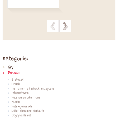
>
>
Kategorie:
Gry
Zabawki
Breloczki
Figurki
Instrumenty i zabawki muzyczne
Interaktywne
Kalendarze adwentowe
Klocki
Kolekcjonerskie
Lalki i akcesoria dla lalek
Odgrywanie ról