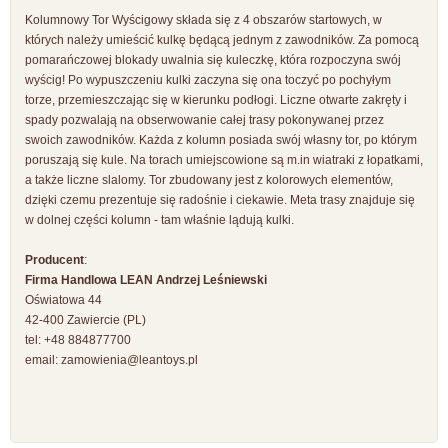
Kolumnowy Tor Wyścigowy składa się z 4 obszarów startowych, w
których należy umieścić kulkę będącą jednym z zawodników. Za pomocą
pomarańczowej blokady uwalnia się kuleczkę, która rozpoczyna swój
wyścig! Po wypuszczeniu kulki zaczyna się ona toczyć po pochyłym
torze, przemieszczając się w kierunku podłogi. Liczne otwarte zakręty i
spady pozwalają na obserwowanie całej trasy pokonywanej przez
swoich zawodników. Każda z kolumn posiada swój własny tor, po którym
poruszają się kule. Na torach umiejscowione są m.in wiatraki z łopatkami,
a także liczne slalomy. Tor zbudowany jest z kolorowych elementów,
dzięki czemu prezentuje się radośnie i ciekawie. Meta trasy znajduje się
w dolnej części kolumn - tam właśnie lądują kulki.
Producent
:
Firma Handlowa LEAN Andrzej Leśniewski
Oświatowa 44
42-400 Zawiercie (PL)
tel: +48 884877700
email:
zamowienia@leantoys.pl