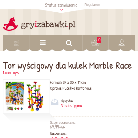
Status zamówienia
Regulamin
Sprawdź status
zamówienia
Sprawdź
0
Tor wyścigowy dla kulek Marble Race
LeanToys
Format:
39 x 30 x 11 cm
Oprawa:
Pudełko kartonowe
Wysyłka:
Niedostępna
Sugerowana cena
67,99
PLN
Nasza cena