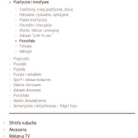
Plastyczne i kreatywne
Ciastoliny, masy plastyczne, slime
Malowanie, rysowanie, wyklejanie
Piasek kinetyczny
Pieczątki i stempelki
Stoliki, tablice i znikopisy
Zabawki "zrób to sam"
Pozostałe
Tatuaże
Naklejki
Playmobil
Pluszaki
Pojazdy
Puzzle i układanki
Sport i zabawa na dworze
Zdalnie sterowane
Zabawki drewniane
Pozostałe
Nauka i doświadczenia
Sensoryczne i antystresowe - fidget toys
Strefa malucha
Akcesoria
Reklama TV