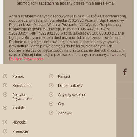
promocjach i rabatach na podany przeze mnie adres e-mail
Administratorem danych osobowych jest TAMI SI spółka z ograniczoną
odpowiedzialnością, ul. Starołęcka 7, 61-361 Poznań, Sąd Rejonowy
Poznań Nowe Miasto i Wilda w Poznaniu, VIII Wydział Gospodarczy
Krajowego Rejestru Sądowego, KRS: 0001068447, REGON:
526938354, NIP: 7822932236, kapitał zakładowy 100 000,00 złDane
będą przetwarzane w celu dostarczania Tobie naszego newslettera.
Podanie danych jest dobrowolne, lecz konieczne do otrzymywania
newslettera. Masz prawo dostępu do treści swoich danych, ich
poprawienia czy cofnięcia zgody na przetwarzanie danych w każdym
czasie. Więcej informacji o przetwarzaniu danych osobowych w naszej
Polityce Prywatności
Pomoc
Książki
Regulamin
Dział naukowy
Polityka
Artykuły szkolne
Prywatności
Gry
Kontakt
Zabawki
Nowości
Promocje