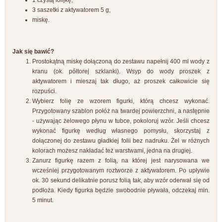
1 czystą folijkę,
3 saszetki z aktywatorem 5 g,
miskę.
Jak się bawić?
Prostokątną miskę dołączoną do zestawu napełnij 400 ml wody z
kranu (ok. półtorej szklanki). Wsyp do wody proszek z
aktywatorem i mieszaj tak długo, aż proszek całkowicie się
rozpuści.
Wybierz folię ze wzorem figurki, którą chcesz wykonać.
Przygotowany szablon połóż na twardej powierzchni, a następnie
- używając żelowego płynu w tubce, pokoloruj wzór. Jeśli chcesz
wykonać figurkę według własnego pomysłu, skorzystaj z
dołączonej do zestawu gładkiej folii bez nadruku. Żel w różnych
kolorach możesz nakładać też warstwami, jedna na drugiej.
Zanurz figurkę razem z folią, na której jest narysowana we
wcześniej przygotowanym roztworze z aktywatorem. Po upływie
ok. 30 sekund delikatnie porusz folią tak, aby wzór oderwał się od
podłoża. Kiedy figurka będzie swobodnie pływała, odczekaj min.
5 minut.