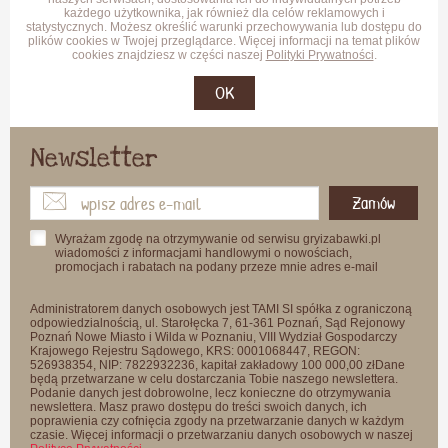
każdego użytkownika, jak również dla celów reklamowych i
statystycznych. Możesz określić warunki przechowywania lub dostępu do
plików cookies w Twojej przeglądarce. Więcej informacji na temat plików
cookies znajdziesz w części naszej
Polityki Prywatności
.
OK
Newsletter
Zamów
Wyrażam zgodę na otrzymywanie od serwisu gryizabawki.pl
wiadomości z informacjami handlowymi o nowościach,
promocjach i rabatach na podany przeze mnie adres e-mail
Administratorem danych osobowych jest TAMI SI spółka z ograniczoną
odpowiedzialnością, ul. Starołęcka 7, 61-361 Poznań, Sąd Rejonowy
Poznań Nowe Miasto i Wilda w Poznaniu, VIII Wydział Gospodarczy
Krajowego Rejestru Sądowego, KRS: 0001068447, REGON:
526938354, NIP: 7822932236, kapitał zakładowy 100 000,00 złDane
będą przetwarzane w celu dostarczania Tobie naszego newslettera.
Podanie danych jest dobrowolne, lecz konieczne do otrzymywania
newslettera. Masz prawo dostępu do treści swoich danych, ich
poprawienia czy cofnięcia zgody na przetwarzanie danych w każdym
czasie. Więcej informacji o przetwarzaniu danych osobowych w naszej