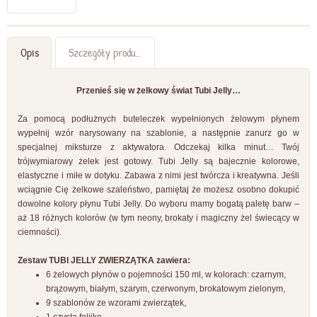
Opis
Szczegóły produktu
Przenieś się w żelkowy świat Tubi Jelly…
Za pomocą podłużnych buteleczek wypełnionych żelowym płynem
wypełnij wzór narysowany na szablonie, a następnie zanurz go w
specjalnej miksturze z aktywatora. Odczekaj kilka minut… Twój
trójwymiarowy żelek jest gotowy. Tubi Jelly są bajecznie kolorowe,
elastyczne i miłe w dotyku. Zabawa z nimi jest twórcza i kreatywna. Jeśli
wciągnie Cię żelkowe szaleństwo, pamiętaj że możesz osobno dokupić
dowolne kolory płynu Tubi Jelly. Do wyboru mamy bogatą paletę barw –
aż 18 różnych kolorów (w tym neony, brokaty i magiczny żel świecący w
ciemności).
Zestaw TUBI JELLY ZWIERZĄTKA zawiera:
6 żelowych płynów o pojemności 150 ml, w kolorach: czarnym,
brązowym, białym, szarym, czerwonym, brokatowym zielonym,
9 szablonów ze wzorami zwierzątek,