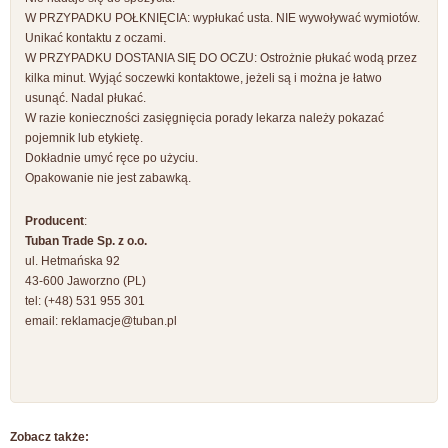
W PRZYPADKU POŁKNIĘCIA: wypłukać usta. NIE wywoływać wymiotów.
Unikać kontaktu z oczami.
W PRZYPADKU DOSTANIA SIĘ DO OCZU: Ostrożnie płukać wodą przez
kilka minut. Wyjąć soczewki kontaktowe, jeżeli są i można je łatwo
usunąć. Nadal płukać.
W razie konieczności zasięgnięcia porady lekarza należy pokazać
pojemnik lub etykietę.
Dokładnie umyć ręce po użyciu.
Opakowanie nie jest zabawką.
Producent
:
Tuban Trade Sp. z o.o.
ul. Hetmańska 92
43-600 Jaworzno (PL)
tel: (+48) 531 955 301
email:
reklamacje@tuban.pl
Zobacz także: