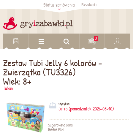
Status zamówienia
Regulamin
Sprawdź status
zamówienia
Sprawdź
0
Zestaw Tubi Jelly 6 kolorów -
Zwierzątka (TU3326)
Wiek: 8+
Tuban
Wysyłka:
Jutro (poniedziałek 2026-08-10)
Sugerowana cena
83,03
PLN