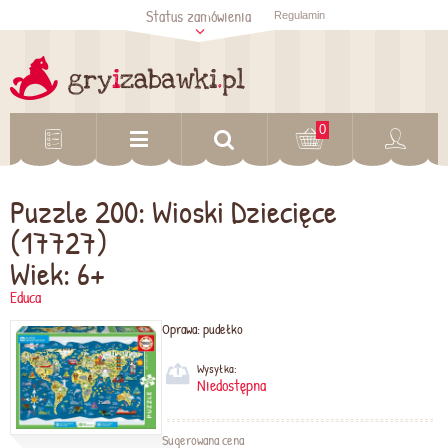
Status zamówienia
Regulamin
Sprawdź status
zamówienia
Sprawdź
0
Puzzle 200: Wioski Dziecięce
(17727)
Wiek: 6+
Educa
Oprawa:
pudełko
Wysyłka:
Niedostępna
Sugerowana cena