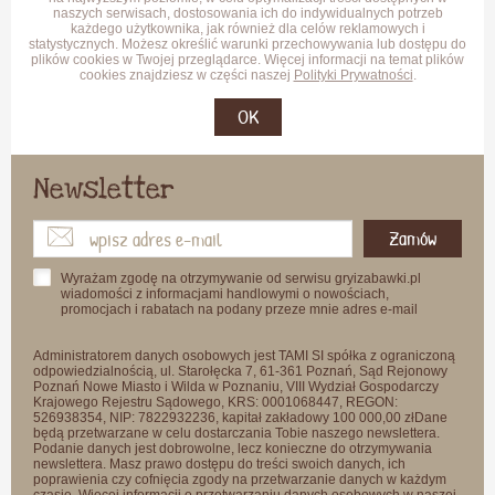
naszych serwisach, dostosowania ich do indywidualnych potrzeb
każdego użytkownika, jak również dla celów reklamowych i
statystycznych. Możesz określić warunki przechowywania lub dostępu do
plików cookies w Twojej przeglądarce. Więcej informacji na temat plików
cookies znajdziesz w części naszej
Polityki Prywatności
.
OK
Newsletter
Zamów
Wyrażam zgodę na otrzymywanie od serwisu gryizabawki.pl
wiadomości z informacjami handlowymi o nowościach,
promocjach i rabatach na podany przeze mnie adres e-mail
Administratorem danych osobowych jest TAMI SI spółka z ograniczoną
odpowiedzialnością, ul. Starołęcka 7, 61-361 Poznań, Sąd Rejonowy
Poznań Nowe Miasto i Wilda w Poznaniu, VIII Wydział Gospodarczy
Krajowego Rejestru Sądowego, KRS: 0001068447, REGON:
526938354, NIP: 7822932236, kapitał zakładowy 100 000,00 złDane
będą przetwarzane w celu dostarczania Tobie naszego newslettera.
Podanie danych jest dobrowolne, lecz konieczne do otrzymywania
newslettera. Masz prawo dostępu do treści swoich danych, ich
poprawienia czy cofnięcia zgody na przetwarzanie danych w każdym