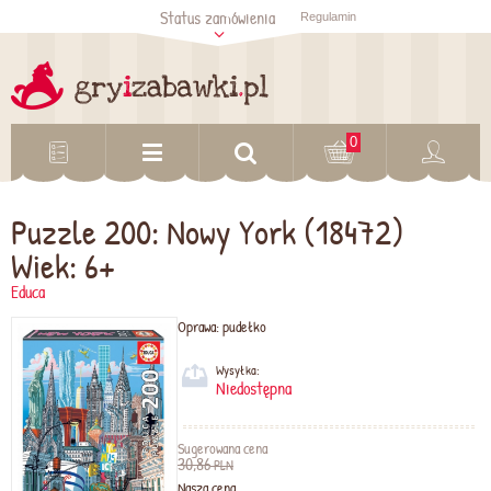
Status zamówienia
Regulamin
Sprawdź status
zamówienia
Sprawdź
0
Puzzle 200: Nowy York (18472)
Wiek: 6+
Educa
Oprawa:
pudełko
Wysyłka:
Niedostępna
Sugerowana cena
30,86
PLN
Nasza cena