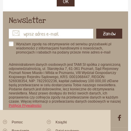
OK
Newsletter
Zamów
Wyrażam zgodę na otrzymywanie od serwisu gryizabawki.pl
wiadomości z informacjami handlowymi o nowościach,
promocjach i rabatach na podany przeze mnie adres e-mail
Administratorem danych osobowych jest TAMI SI spółka z ograniczoną
odpowiedzialnością, ul. Starołęcka 7, 61-361 Poznań, Sąd Rejonowy
Poznań Nowe Miasto i Wilda w Poznaniu, VIII Wydział Gospodarczy
Krajowego Rejestru Sądowego, KRS: 0001068447, REGON:
526938354, NIP: 7822932236, kapitał zakładowy 100 000,00 złDane
będą przetwarzane w celu dostarczania Tobie naszego newslettera.
Podanie danych jest dobrowolne, lecz konieczne do otrzymywania
newslettera. Masz prawo dostępu do treści swoich danych, ich
poprawienia czy cofnięcia zgody na przetwarzanie danych w każdym
czasie. Więcej informacji o przetwarzaniu danych osobowych w naszej
Polityce Prywatności
Pomoc
Książki