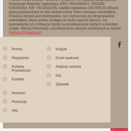
Krajowego Rejestru Sądowego, KRS: 0001068447, REGON:
526938354, NIP: 7822932236, kapitał zakładowy 100 000,00 złDane
będą przetwarzane w celu dostarczania Tobie naszego newslettera.
Podanie danych jest dobrowolne, lecz konieczne do otrzymywania
newslettera. Masz prawo dostępu do treści swoich danych, ich
poprawienia czy cofnięcia zgody na przetwarzanie danych w każdym
czasie. Więcej informacji o przetwarzaniu danych osobowych w naszej
Polityce Prywatności
Pomoc
Książki
Regulamin
Dział naukowy
Polityka
Artykuły szkolne
Prywatności
Gry
Kontakt
Zabawki
Nowości
Promocje
Hity