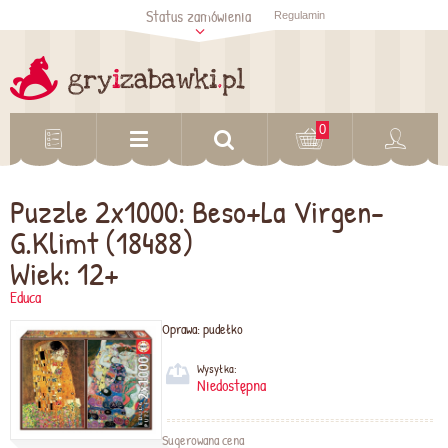
Status zamówienia
Regulamin
Sprawdź status
zamówienia
Sprawdź
0
Puzzle 2x1000: Beso+La Virgen-
G.Klimt (18488)
Wiek: 12+
Educa
Oprawa:
pudełko
Wysyłka:
Niedostępna
Sugerowana cena