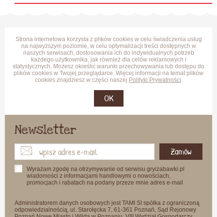
Strona internetowa korzysta z plików cookies w celu świadczenia usług
na najwyższym poziomie, w celu optymalizacji treści dostępnych w
naszych serwisach, dostosowania ich do indywidualnych potrzeb
każdego użytkownika, jak również dla celów reklamowych i
statystycznych. Możesz określić warunki przechowywania lub dostępu do
plików cookies w Twojej przeglądarce. Więcej informacji na temat plików
cookies znajdziesz w części naszej
Polityki Prywatności
.
OK
Newsletter
Zamów
Wyrażam zgodę na otrzymywanie od serwisu gryizabawki.pl
wiadomości z informacjami handlowymi o nowościach,
promocjach i rabatach na podany przeze mnie adres e-mail
Administratorem danych osobowych jest TAMI SI spółka z ograniczoną
odpowiedzialnością, ul. Starołęcka 7, 61-361 Poznań, Sąd Rejonowy
Poznań Nowe Miasto i Wilda w Poznaniu, VIII Wydział Gospodarczy