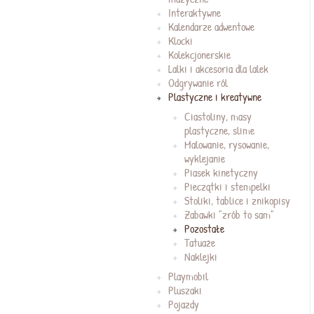
Interaktywne
Kalendarze adwentowe
Klocki
Kolekcjonerskie
Lalki i akcesoria dla lalek
Odgrywanie ról
Plastyczne i kreatywne
Ciastoliny, masy
plastyczne, slime
Malowanie, rysowanie,
wyklejanie
Piasek kinetyczny
Pieczątki i stempelki
Stoliki, tablice i znikopisy
Zabawki "zrób to sam"
Pozostałe
Tatuaże
Naklejki
Playmobil
Pluszaki
Pojazdy