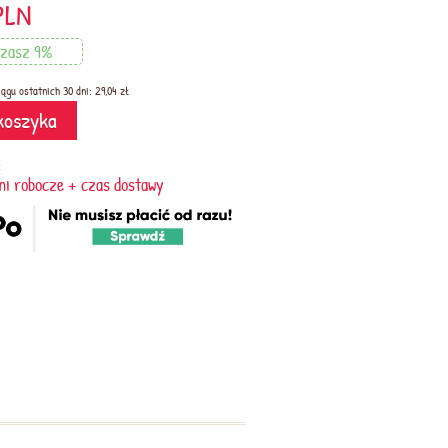
PLN
zasz 9%
ągu ostatnich 30 dni: 29,04 zł
koszyka
:
dni robocze + czas dostawy