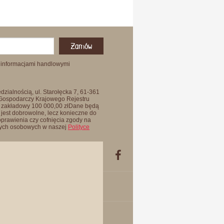
Zamów
 informacjami handlowymi
zialnością, ul. Starołęcka 7, 61-361
 Gospodarczy Krajowego Rejestru
 zakładowy 100 000,00 złDane będą
jest dobrowolne, lecz konieczne do
oprawienia czy cofnięcia zgody na
anych osobowych w naszej
Polityce