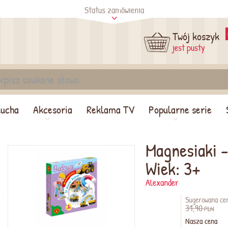
Status zamówienia
tus
Sprawdź
Twój koszyk
jest pusty
lucha
Akcesoria
Reklama TV
Popularne serie
Magnesiaki 
Wiek: 3+
Alexander
Sugerowana ce
31,90
PLN
Nasza cena