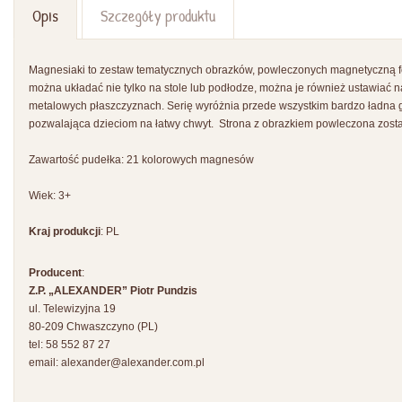
Opis
Szczegóły produktu
Magnesiaki to zestaw tematycznych obrazków, powleczonych magnetyczną fol
można układać nie tylko na stole lub podłodze, można je również ustawiać n
metalowych płaszczyznach. Serię wyróżnia przede wszystkim bardzo ładna gra
pozwalająca dzieciom na łatwy chwyt. Strona z obrazkiem powleczona została 
Zawartość pudełka: 21 kolorowych magnesów
Wiek: 3+
Kraj produkcji
: PL
Producent
:
Z.P. „ALEXANDER” Piotr Pundzis
ul. Telewizyjna 19
80-209 Chwaszczyno (PL)
tel: 58 552 87 27
email:
alexander@alexander.com.pl