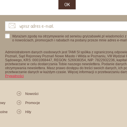
OK
Wyrażam zgodę na otrzymywanie od serwisu gryizabawki.pl wiadomości z
o nowościach, promocjach i rabatach na podany przeze mnie adres e-mail
Administratorem danych osobowych jest TAMI SI spółka z ograniczoną odpowied
Poznań, Sąd Rejonowy Poznań Nowe Miasto i Wilda w Poznaniu, VIII Wydział
Sądowego, KRS: 0001068447, REGON: 526938354, NIP: 7822932236, kapitał
przetwarzane w celu dostarczania Tobie naszego newslettera. Podanie danych 
otrzymywania newslettera. Masz prawo dostępu do treści swoich danych, ich p
przetwarzanie danych w każdym czasie. Więcej informacji o przetwarzaniu d
Prywatności
Nowości
kowy
Promocje
kolne
Hity