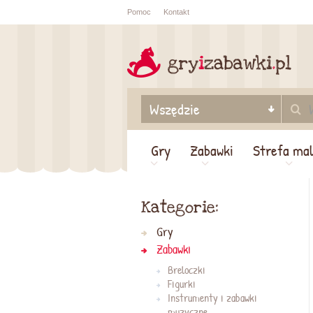
Pomoc
Kontakt
Sprawdź sta
zamówienia
Gry
Zabawki
Strefa ma
Kategorie:
Gry
Zabawki
Breloczki
Figurki
Instrumenty i zabawki
muzyczne