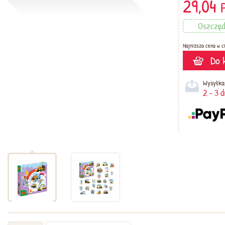
29,04
Oszczęd
Najniższa cena w ci
Do 
Wysyłka
2 - 3 