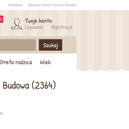
Regulamin
Sposoby,
koszty i
terminy dostawy
0
Twoje konto
Logowanie
Rejestracja
Szukaj
Strefa rodzica
Wiek
- Budowa (2364)
na