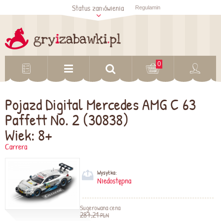
Status zamówienia
Regulamin
Sprawdź status
zamówienia
Sprawdź
0
Pojazd Digital Mercedes AMG C 63
Paffett No. 2 (30838)
Wiek: 8+
Carrera
Wysyłka:
Niedostępna
Sugerowana cena
287,21
PLN