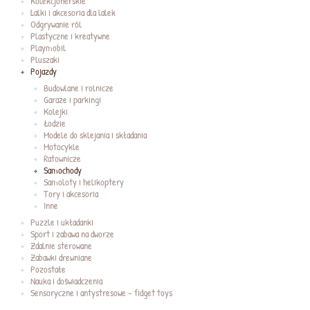
Kolekcjonerskie
Lalki i akcesoria dla lalek
Odgrywanie ról
Plastyczne i kreatywne
Playmobil
Pluszaki
Pojazdy
Budowlane i rolnicze
Garaże i parkingi
Kolejki
Łodzie
Modele do sklejania i składania
Motocykle
Ratownicze
Samochody
Samoloty i helikoptery
Tory i akcesoria
Inne
Puzzle i układanki
Sport i zabawa na dworze
Zdalnie sterowane
Zabawki drewniane
Pozostałe
Nauka i doświadczenia
Sensoryczne i antystresowe - fidget toys