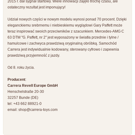
2015 r. dał sygnał startowy. Wiele innowacji zajęło trochę czasu, ale
ostateczny rezultat jest imponujący!
Udział nowych części w nowym modelu wynosi ponad 70 procent. Dzięki
eleganckiemu srebrnemu i niebieskiemu wyglądowi Gary Paffett może
teraz inspirować swoich przeciwników z szacunkiem. Mercedes-AMG C
63 DTM "G. Paffett, nr 2" jest wyposażony w światła przednie i tylne /
hamulcowe i zachwyca prawdziwą oryginalną obróbką. Samochód
Carrera jest indywidualnie kodowany, sterowany cyfrowo i zapewnia
prawdziwą przyjemność z jazdy.
Od 8. roku życia.
Producent
:
Carrera Revell Europe GmbH
Henschelstraße 20-30
32257 Bunde (DE)
tel: +43 662 88921-0
email:
shop@carrera-toys.com