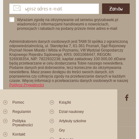
Zamów
Wyrażam zgodę na otrzymywanie od serwisu gryizabawki.pl
wiadomości z informacjami handlowymi o nowościach,
promocjach i rabatach na podany przeze mnie adres e-mail
Administratorem danych osobowych jest TAMI SI spółka z ograniczoną
odpowiedzialnością, ul. Starołęcka 7, 61-361 Poznań, Sąd Rejonowy
Poznań Nowe Miasto i Wilda w Poznaniu, VIII Wydział Gospodarczy
Krajowego Rejestru Sądowego, KRS: 0001068447, REGON:
526938354, NIP: 7822932236, kapitał zakładowy 100 000,00 złDane
będą przetwarzane w celu dostarczania Tobie naszego newslettera.
Podanie danych jest dobrowolne, lecz konieczne do otrzymywania
newslettera. Masz prawo dostępu do treści swoich danych, ich
poprawienia czy cofnięcia zgody na przetwarzanie danych w każdym
czasie. Więcej informacji o przetwarzaniu danych osobowych w naszej
Polityce Prywatności
Pomoc
Książki
Regulamin
Dział naukowy
Polityka
Artykuły szkolne
Prywatności
Gry
Kontakt