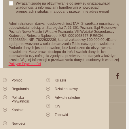
Wyrażam zgodę na otrzymywanie od serwisu gryizabawki.pl
wiadomości z informacjami handlowymi o nowościach,
promocjach i rabatach na podany przeze mnie adres e-mail
Administratorem danych osobowych jest TAMI SI spółka z ograniczoną
odpowiedzialnością, ul. Starołęcka 7, 61-361 Poznań, Sąd Rejonowy
Poznań Nowe Miasto i Wilda w Poznaniu, VIII Wydział Gospodarczy
Krajowego Rejestru Sądowego, KRS: 0001068447, REGON:
526938354, NIP: 7822932236, kapitał zakładowy 100 000,00 złDane
będą przetwarzane w celu dostarczania Tobie naszego newslettera.
Podanie danych jest dobrowolne, lecz konieczne do otrzymywania
newslettera. Masz prawo dostępu do treści swoich danych, ich
poprawienia czy cofnięcia zgody na przetwarzanie danych w każdym
czasie. Więcej informacji o przetwarzaniu danych osobowych w naszej
Polityce Prywatności
Pomoc
Książki
Regulamin
Dział naukowy
Polityka
Artykuły szkolne
Prywatności
Gry
Kontakt
Zabawki
Nowości