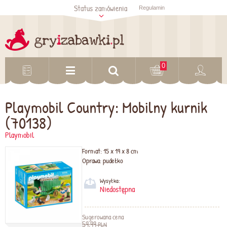
Status zamówienia
Regulamin
Sprawdź status
zamówienia
Sprawdź
0
Playmobil Country: Mobilny kurnik
(70138)
Playmobil
Format:
15 x 19 x 8 cm
Oprawa:
pudełko
Wysyłka:
Niedostępna
Sugerowana cena
59,99
PLN