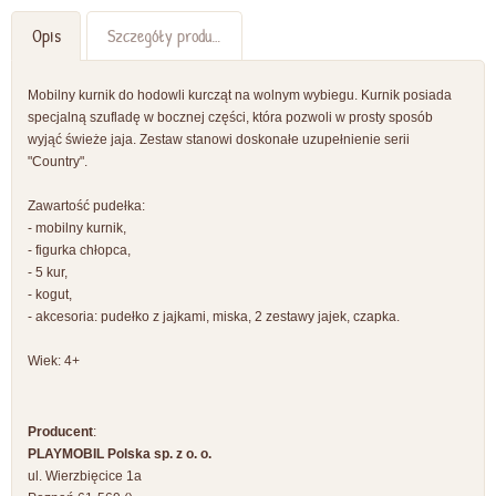
Opis
Szczegóły produktu
Mobilny kurnik do hodowli kurcząt na wolnym wybiegu. Kurnik posiada
specjalną szufladę w bocznej części, która pozwoli w prosty sposób
wyjąć świeże jaja. Zestaw stanowi doskonałe uzupełnienie serii
"
Country".
Zawartość pudełka:
- mobilny kurnik,
- figurka chłopca,
- 5 kur,
- kogut,
- akcesoria: pudełko z jajkami, miska, 2 zestawy jajek, czapka.
Wiek: 4+
Producent
:
PLAYMOBIL Polska sp. z o. o.
ul. Wierzbięcice 1a