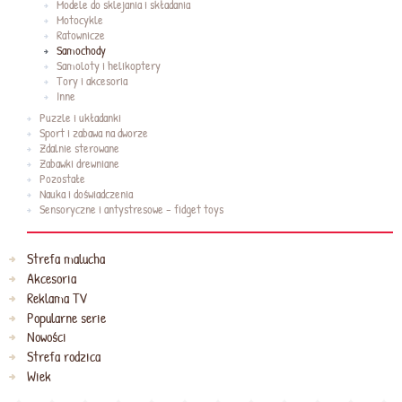
Modele do sklejania i składania
Motocykle
Ratownicze
Samochody
Samoloty i helikoptery
Tory i akcesoria
Inne
Puzzle i układanki
Sport i zabawa na dworze
Zdalnie sterowane
Zabawki drewniane
Pozostałe
Nauka i doświadczenia
Sensoryczne i antystresowe - fidget toys
Strefa malucha
Akcesoria
Reklama TV
Popularne serie
Nowości
Strefa rodzica
Wiek