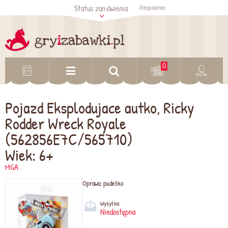
Status zamówienia
Regulamin
Sprawdź status
zamówienia
Sprawdź
0
Pojazd Eksplodujace autko, Ricky
Rodder Wreck Royale
(562856E7C/565710)
Wiek: 6+
MGA
Oprawa:
pudełko
Wysyłka:
Niedostępna