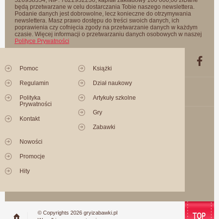
będą przetwarzane w celu dostarczania Tobie naszego newslettera.
Podanie danych jest dobrowolne, lecz konieczne do otrzymywania
newslettera. Masz prawo dostępu do treści swoich danych, ich
poprawienia czy cofnięcia zgody na przetwarzanie danych w każdym
czasie. Więcej informacji o przetwarzaniu danych osobowych w naszej
Polityce Prywatności
Pomoc
Książki
Regulamin
Dział naukowy
Polityka
Artykuły szkolne
Prywatności
Gry
Kontakt
Zabawki
Nowości
Promocje
Hity
© Copyrights 2026 gryizabawki.pl