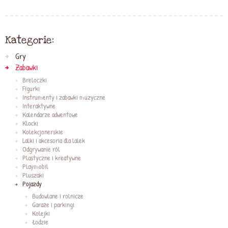
Kategorie:
Gry
Zabawki
Breloczki
Figurki
Instrumenty i zabawki muzyczne
Interaktywne
Kalendarze adwentowe
Klocki
Kolekcjonerskie
Lalki i akcesoria dla lalek
Odgrywanie ról
Plastyczne i kreatywne
Playmobil
Pluszaki
Pojazdy
Budowlane i rolnicze
Garaże i parkingi
Kolejki
Łodzie