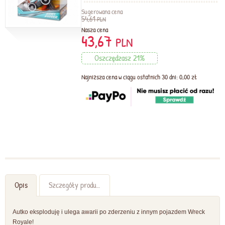
Sugerowana cena
54,61
PLN
Nasza cena
43,67
PLN
Oszczędzasz 21%
Najniższa cena w ciągu ostatnich 30 dni: 0,00 zł
Opis
Szczegóły produktu
Autko eksploduję i ulega awarii po zderzeniu z innym pojazdem Wreck
Royale!