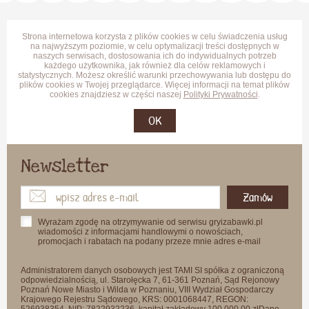
Strona internetowa korzysta z plików cookies w celu świadczenia usług
na najwyższym poziomie, w celu optymalizacji treści dostępnych w
naszych serwisach, dostosowania ich do indywidualnych potrzeb
każdego użytkownika, jak również dla celów reklamowych i
statystycznych. Możesz określić warunki przechowywania lub dostępu do
plików cookies w Twojej przeglądarce. Więcej informacji na temat plików
cookies znajdziesz w części naszej
Polityki Prywatności
.
OK
Newsletter
Zamów
Wyrażam zgodę na otrzymywanie od serwisu gryizabawki.pl
wiadomości z informacjami handlowymi o nowościach,
promocjach i rabatach na podany przeze mnie adres e-mail
Administratorem danych osobowych jest TAMI SI spółka z ograniczoną
odpowiedzialnością, ul. Starołęcka 7, 61-361 Poznań, Sąd Rejonowy
Poznań Nowe Miasto i Wilda w Poznaniu, VIII Wydział Gospodarczy
Krajowego Rejestru Sądowego, KRS: 0001068447, REGON:
526938354, NIP: 7822932236, kapitał zakładowy 100 000,00 złDane