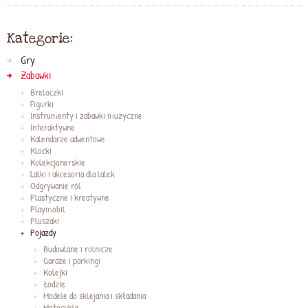
Kategorie:
Gry
Zabawki
Breloczki
Figurki
Instrumenty i zabawki muzyczne
Interaktywne
Kalendarze adwentowe
Klocki
Kolekcjonerskie
Lalki i akcesoria dla lalek
Odgrywanie ról
Plastyczne i kreatywne
Playmobil
Pluszaki
Pojazdy
Budowlane i rolnicze
Garaże i parkingi
Kolejki
Łodzie
Modele do sklejania i składania
Motocykle