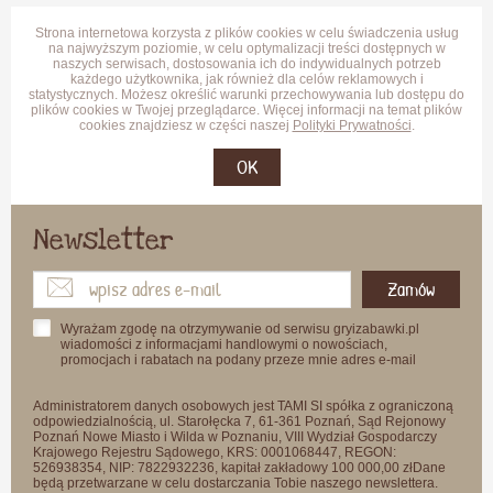
Strona internetowa korzysta z plików cookies w celu świadczenia usług
na najwyższym poziomie, w celu optymalizacji treści dostępnych w
naszych serwisach, dostosowania ich do indywidualnych potrzeb
każdego użytkownika, jak również dla celów reklamowych i
statystycznych. Możesz określić warunki przechowywania lub dostępu do
plików cookies w Twojej przeglądarce. Więcej informacji na temat plików
cookies znajdziesz w części naszej
Polityki Prywatności
.
OK
Newsletter
Zamów
Wyrażam zgodę na otrzymywanie od serwisu gryizabawki.pl
wiadomości z informacjami handlowymi o nowościach,
promocjach i rabatach na podany przeze mnie adres e-mail
Administratorem danych osobowych jest TAMI SI spółka z ograniczoną
odpowiedzialnością, ul. Starołęcka 7, 61-361 Poznań, Sąd Rejonowy
Poznań Nowe Miasto i Wilda w Poznaniu, VIII Wydział Gospodarczy
Krajowego Rejestru Sądowego, KRS: 0001068447, REGON:
526938354, NIP: 7822932236, kapitał zakładowy 100 000,00 złDane
będą przetwarzane w celu dostarczania Tobie naszego newslettera.