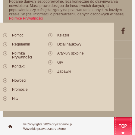
Podanie danych jest dobrowolne, lecz konieczne do otrzymywania
newslettera. Masz prawo dostępu do treści swoich danych, ich
poprawienia czy cofnięcia zgody na przetwarzanie danych w każdym
czasie. Więcej informacji o przetwarzaniu danych osobowych w naszej
Polityce Prywatności
Pomoc
Książki
Regulamin
Dział naukowy
Polityka
Artykuły szkolne
Prywatności
Gry
Kontakt
Zabawki
Nowości
Promocje
Hity
© Copyrights 2026 gryizabawki.pl
Wszelkie prawa zastrzeżone