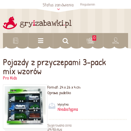
Status zamówienia
Regulamin
Sprawdź status
zamówienia
Sprawdź
0
Pojazdy z przyczepami 3-pack
mix wzorów
Pro Kids
Format:
24 x 26 x 4 cm
Oprawa:
pudełko
Wysyłka:
Niedostępna
Sugerowana cena
29,10
PLN