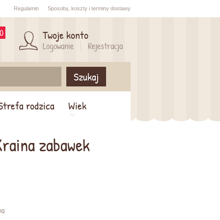
Regulamin
Sposoby,
koszty i
terminy dostawy
0
Twoje konto
Logowanie
Rejestracja
Szukaj
Strefa rodzica
Wiek
Kraina zabawek
na