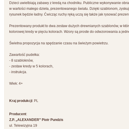
Dzieci uwielbiają zabawy z kredą na chodniku. Publiczne wykonywanie obr
w wartości małego dzieła, prezentowanego światu. Dzięki szablonom, zysk
rysunek będzie ładny. Ćwicząc ruchy ręką uczą się także jak rysować preze
Prezentowany produkt to dwa zestaw dużych drewnianych szablonów, w który
kolorowej kredy w pięciu kolorach. Wzory są proste do odwzorowania a jed
Świetna propozycja na spędzanie czasu na świeżym powietrzu.
Zawartość pudełka:
- 8 szabloknów,
- zestaw kredy w 5 kolorach,
- instrukcja.
Wiek: 4+
Kraj produkcji
: PL
Producent
:
Z.P. „ALEXANDER” Piotr Pundzis
ul. Telewizyjna 19