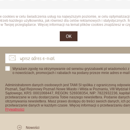
ów cookies w celu świadczenia usług na najwyższym poziomie, w celu optymalizacji
trzeb każdego użytkownika, jak również dla celów reklamowych i statystycznych. 
w Twojej przeglądarce. Więcej informacji na temat plików cookies znajdziesz w cz
OK
Wyrażam zgodę na otrzymywanie od serwisu gryizabawki.pl wiadomości z
o nowościach, promocjach i rabatach na podany przeze mnie adres e-mail
Administratorem danych osobowych jest TAMI SI spółka z ograniczoną odpowied
Poznań, Sąd Rejonowy Poznań Nowe Miasto i Wilda w Poznaniu, VIII Wydział
Sądowego, KRS: 0001068447, REGON: 526938354, NIP: 7822932236, kapitał
przetwarzane w celu dostarczania Tobie naszego newslettera. Podanie danych 
otrzymywania newslettera. Masz prawo dostępu do treści swoich danych, ich p
przetwarzanie danych w każdym czasie. Więcej informacji o przetwarzaniu d
Prywatności
Nowości