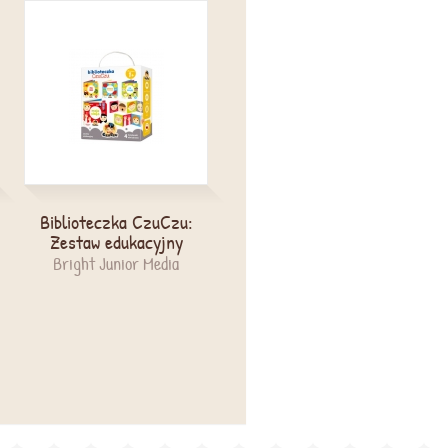
Biblioteczka CzuCzu:
Czytaj z Albikiem. Nasz
Zestaw edukacyjny
las. Interaktywne
mówiące puzzle (31937)
Bright Junior Media
Wiek: 5+
Albi