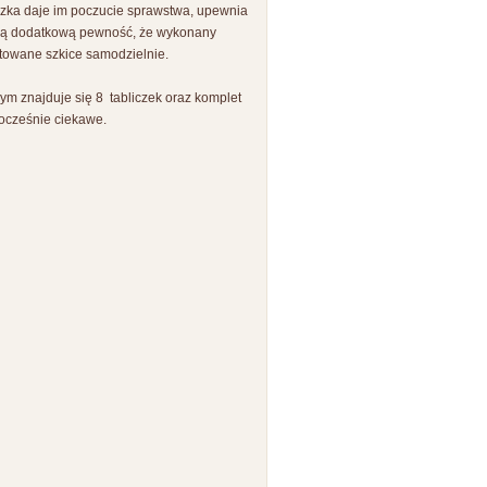
azka daje im poczucie sprawstwa, upewnia
ują dodatkową pewność, że wykonany
ntowane szkice samodzielnie.
m znajduje się 8 tabliczek oraz komplet
nocześnie ciekawe.