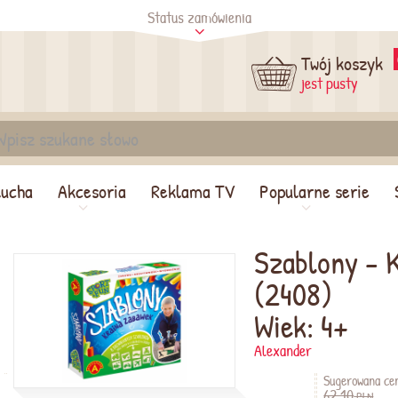
Status zamówienia
tus
Sprawdź
Twój koszyk
jest pusty
lucha
Akcesoria
Reklama TV
Popularne serie
Szablony - 
(2408)
Wiek: 4+
Alexander
Sugerowana ce
62,10
PLN