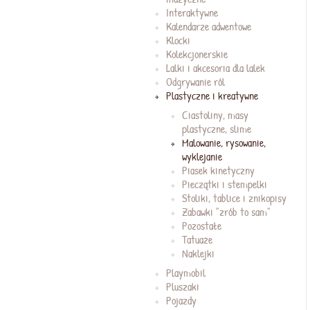
Interaktywne
Kalendarze adwentowe
Klocki
Kolekcjonerskie
Lalki i akcesoria dla lalek
Odgrywanie ról
Plastyczne i kreatywne
Ciastoliny, masy
plastyczne, slime
Malowanie, rysowanie,
wyklejanie
Piasek kinetyczny
Pieczątki i stempelki
Stoliki, tablice i znikopisy
Zabawki "zrób to sam"
Pozostałe
Tatuaże
Naklejki
Playmobil
Pluszaki
Pojazdy