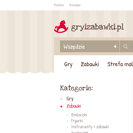
Pomoc
Kontakt
Sprawdź sta
zamówienia
Gry
Zabawki
Strefa ma
Kategorie:
Gry
Zabawki
Breloczki
Figurki
Instrumenty i zabawki
muzyczne