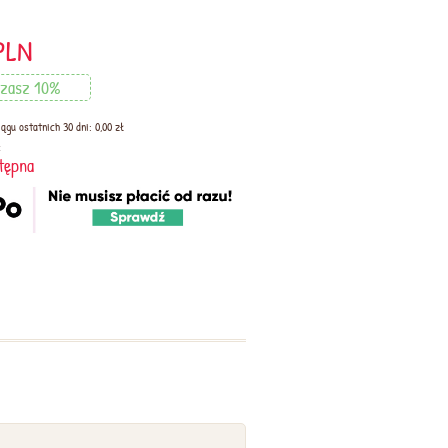
PLN
zasz 10%
ągu ostatnich 30 dni: 0,00 zł
:
tępna