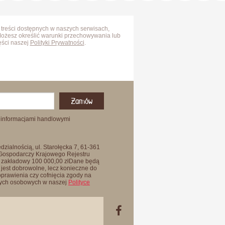
 treści dostępnych w naszych serwisach,
Możesz określić warunki przechowywania lub
ęści naszej
Polityki Prywatności
.
Zamów
 informacjami handlowymi
zialnością, ul. Starołęcka 7, 61-361
 Gospodarczy Krajowego Rejestru
 zakładowy 100 000,00 złDane będą
jest dobrowolne, lecz konieczne do
oprawienia czy cofnięcia zgody na
anych osobowych w naszej
Polityce