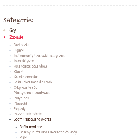
Kategorie:
Gry
Zabawki
Breloczki
Figurki
Instrumenty i zabawki muzyczne
Interaktywne
Kalendarze adwentowe
Klocki
Kolekcjonerskie
Lalki i akcesoria dla lalek
Odgrywanie ról
Plastyczne i kreatywne
Playmobil
Pluszaki
Pojazdy
Puzzle i układanki
Sport i zabawa na dworze
Bańki mydlane
Baseny, materace i akcesoria do wody
Piłki