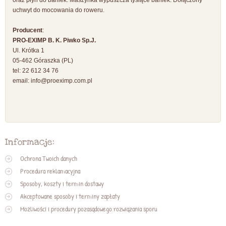
oraz płyn do baniek. Maszynka wypuszcza tysiące baniek. Dołączony
uchwyt do mocowania do roweru.
Producent
:
PRO-EXIMP B. K. Piwko Sp.J.
Ul. Krótka 1
05-462 Góraszka (PL)
tel: 22 612 34 76
email:
info@proeximp.com.pl
Informacje:
Ochrona Twoich danych
Procedura reklamacyjna
Sposoby, koszty i termin dostawy
Akceptowane sposoby i terminy zapłaty
Możliwości i procedury pozasądowego rozwiązania sporu