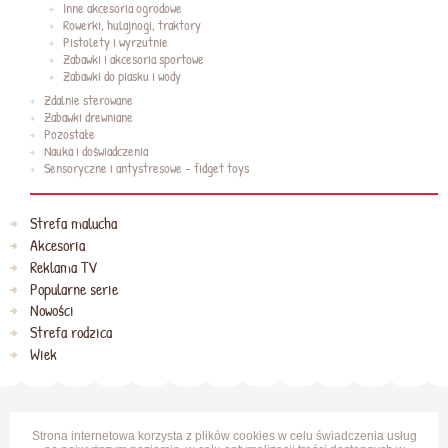
Inne akcesoria ogrodowe
Rowerki, hulajnogi, traktory
Pistolety i wyrzutnie
Zabawki i akcesoria sportowe
Zabawki do piasku i wody
Zdalnie sterowane
Zabawki drewniane
Pozostałe
Nauka i doświadczenia
Sensoryczne i antystresowe - fidget toys
Strefa malucha
Akcesoria
Reklama TV
Popularne serie
Nowości
Strefa rodzica
Wiek
Strona internetowa korzysta z plików cookies w celu świadczenia usług