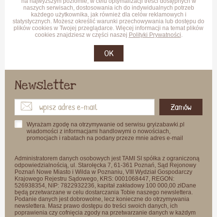
na najwyższym poziomie, w celu optymalizacji treści dostępnych w
naszych serwisach, dostosowania ich do indywidualnych potrzeb
każdego użytkownika, jak również dla celów reklamowych i
statystycznych. Możesz określić warunki przechowywania lub dostępu do
plików cookies w Twojej przeglądarce. Więcej informacji na temat plików
cookies znajdziesz w części naszej
Polityki Prywatności
.
OK
Newsletter
Zamów
Wyrażam zgodę na otrzymywanie od serwisu gryizabawki.pl
wiadomości z informacjami handlowymi o nowościach,
promocjach i rabatach na podany przeze mnie adres e-mail
Administratorem danych osobowych jest TAMI SI spółka z ograniczoną
odpowiedzialnością, ul. Starołęcka 7, 61-361 Poznań, Sąd Rejonowy
Poznań Nowe Miasto i Wilda w Poznaniu, VIII Wydział Gospodarczy
Krajowego Rejestru Sądowego, KRS: 0001068447, REGON:
526938354, NIP: 7822932236, kapitał zakładowy 100 000,00 złDane
będą przetwarzane w celu dostarczania Tobie naszego newslettera.
Podanie danych jest dobrowolne, lecz konieczne do otrzymywania
newslettera. Masz prawo dostępu do treści swoich danych, ich
poprawienia czy cofnięcia zgody na przetwarzanie danych w każdym