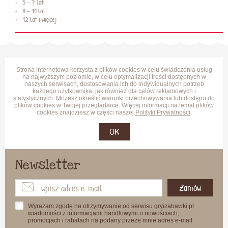
5 - 7 lat
8 - 11 lat
12 lat i więcej
Strona internetowa korzysta z plików cookies w celu świadczenia usług
na najwyższym poziomie, w celu optymalizacji treści dostępnych w
naszych serwisach, dostosowania ich do indywidualnych potrzeb
każdego użytkownika, jak również dla celów reklamowych i
statystycznych. Możesz określić warunki przechowywania lub dostępu do
plików cookies w Twojej przeglądarce. Więcej informacji na temat plików
cookies znajdziesz w części naszej
Polityki Prywatności
.
OK
Newsletter
Zamów
Wyrażam zgodę na otrzymywanie od serwisu gryizabawki.pl
wiadomości z informacjami handlowymi o nowościach,
promocjach i rabatach na podany przeze mnie adres e-mail