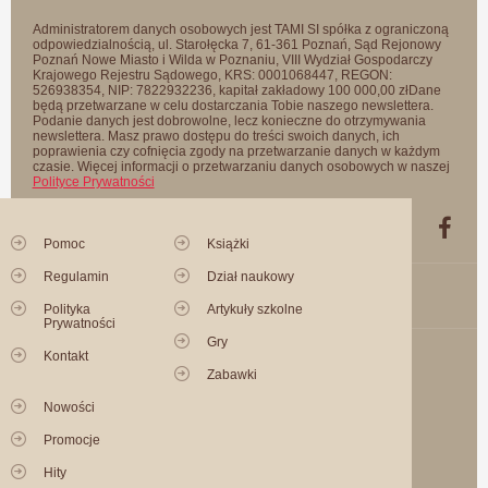
Administratorem danych osobowych jest TAMI SI spółka z ograniczoną
odpowiedzialnością, ul. Starołęcka 7, 61-361 Poznań, Sąd Rejonowy
Poznań Nowe Miasto i Wilda w Poznaniu, VIII Wydział Gospodarczy
Krajowego Rejestru Sądowego, KRS: 0001068447, REGON:
526938354, NIP: 7822932236, kapitał zakładowy 100 000,00 złDane
będą przetwarzane w celu dostarczania Tobie naszego newslettera.
Podanie danych jest dobrowolne, lecz konieczne do otrzymywania
newslettera. Masz prawo dostępu do treści swoich danych, ich
poprawienia czy cofnięcia zgody na przetwarzanie danych w każdym
czasie. Więcej informacji o przetwarzaniu danych osobowych w naszej
Polityce Prywatności
Pomoc
Książki
Regulamin
Dział naukowy
Polityka
Artykuły szkolne
Prywatności
Gry
Kontakt
Zabawki
Nowości
Promocje
Hity