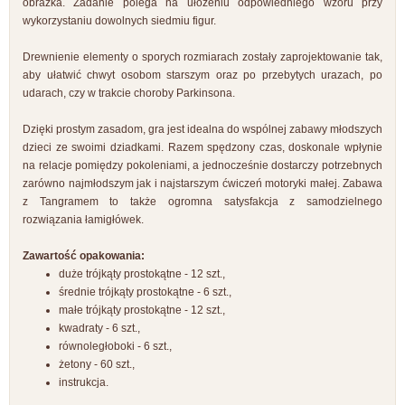
obrazka. Zadanie polega na ułożeniu odpowiedniego wzoru przy
wykorzystaniu dowolnych siedmiu figur.
Drewnienie elementy o sporych rozmiarach zostały zaprojektowanie tak,
aby ułatwić chwyt osobom starszym oraz po przebytych urazach, po
udarach, czy w trakcie choroby Parkinsona.
Dzięki prostym zasadom, gra jest idealna do wspólnej zabawy młodszych
dzieci ze swoimi dziadkami. Razem spędzony czas, doskonale wpłynie
na relacje pomiędzy pokoleniami, a jednocześnie dostarczy potrzebnych
zarówno najmłodszym jak i najstarszym ćwiczeń motoryki małej. Zabawa
z Tangramem to także ogromna satysfakcja z samodzielnego
rozwiązania łamigłówek.
Zawartość opakowania:
duże trójkąty prostokątne - 12 szt.,
średnie trójkąty prostokątne - 6 szt.,
małe trójkąty prostokątne - 12 szt.,
kwadraty - 6 szt.,
równoległoboki - 6 szt.,
żetony - 60 szt.,
instrukcja.