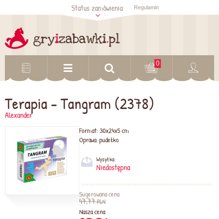
Status zamówienia
Regulamin
Sprawdź status
zamówienia
Sprawdź
0
Terapia - Tangram (2378)
Alexander
Format:
30x24x5 cm
Oprawa:
pudełko
Wysyłka:
Niedostępna
Sugerowana cena
47,77
PLN
Nasza cena