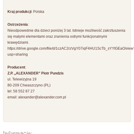
Kraj produkcji
: Polska
Ostrzeżenia
:
Nieodpowednie dla dzieci poniżej 3 lat. Istnieje możliwość zakrztuszenia
się małymi elementami oraz zranienia ostrymi funkcjonalnymi
krawędziami.
https://drive.google.com/file/d/1czAC2rzVgY07iqF4HU1ScTb_sYYtGEaO/view
usp=sharing
Producent
:
Z.P. „ALEXANDER” Piotr Pundzis
ul. Telewizyjna 19
80-209 Chwaszczyno (PL)
tel: 58 552 87 27
email:
alexander@alexander.com.pl
Informacje: