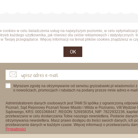
ów cookies w celu świadczenia usług na najwyższym poziomie, w celu optymalizacji
trzeb każdego użytkownika, jak również dla celów reklamowych i statystycznych. 
w Twojej przeglądarce. Więcej informacji na temat plików cookies znajdziesz w cz
OK
Wyrażam zgodę na otrzymywanie od serwisu gryizabawki.pl wiadomości z
o nowościach, promocjach i rabatach na podany przeze mnie adres e-mail
Administratorem danych osobowych jest TAMI SI spółka z ograniczoną odpowied
Poznań, Sąd Rejonowy Poznań Nowe Miasto i Wilda w Poznaniu, VIII Wydział
Sądowego, KRS: 0001068447, REGON: 526938354, NIP: 7822932236, kapitał
przetwarzane w celu dostarczania Tobie naszego newslettera. Podanie danych 
otrzymywania newslettera. Masz prawo dostępu do treści swoich danych, ich p
przetwarzanie danych w każdym czasie. Więcej informacji o przetwarzaniu d
Prywatności