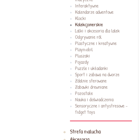
Interaktywne
Kalendarze adwentowe
Klocki
Kolekcjonerskie
Lalki i akcesoria dla lalek
Odgrywanie ról
Plastyczne i kreatywne
Playmobil
Pluszaki
Pojazdy
Puzzle i układanki
Sport i zabawa na dworze
Zdalnie sterowane
Zabawki drewniane
Pozostałe
Nauka i doświadczenia
Sensoryczne i antystresowe -
fidget toys
Strefa malucha
Akcesoria