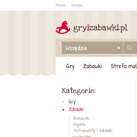
Pomoc
Kontakt
Sprawdź sta
zamówienia
Gry
Zabawki
Strefa ma
Kategorie:
Gry
Zabawki
Breloczki
Figurki
Instrumenty i zabawki
muzyczne