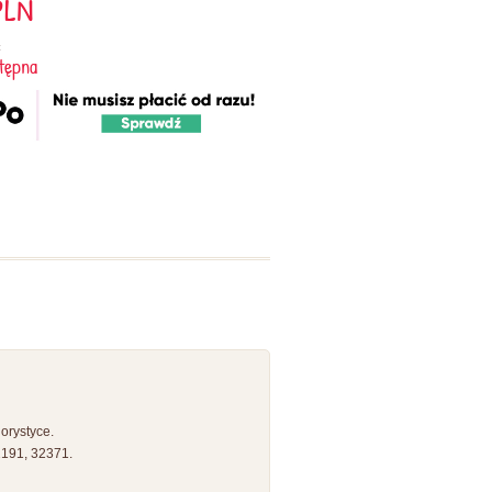
LN
:
tępna
orystyce.
2191, 32371.