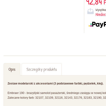
92,84
P
Wysyłka
Niedos
Opis
Szczegóły produktu
Zestaw modelarski z akcesoriami (3 podstawowe farbki, pędzelek, klej).
Embraer 190 - brazylijski samolot pasażerski, średniego zasięgu w nowej kol
Zalecane kolory farb: 32107, 32109, 32116, 32143, 32176, 32183, 32190, 3