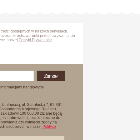
 treści dostępnych w naszych serwisach,
Możesz określić warunki przechowywania lub
ęści naszej
Polityki Prywatności
.
Zamów
 informacjami handlowymi
zialnością, ul. Starołęcka 7, 61-361
 Gospodarczy Krajowego Rejestru
 zakładowy 100 000,00 złDane będą
jest dobrowolne, lecz konieczne do
oprawienia czy cofnięcia zgody na
anych osobowych w naszej
Polityce