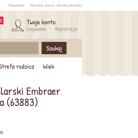
Regulamin
Sposoby,
koszty i
terminy dostawy
0
Twoje konto
Logowanie
Rejestracja
Szukaj
Strefa rodzica
Wiek
larski Embraer
sa (63883)
na