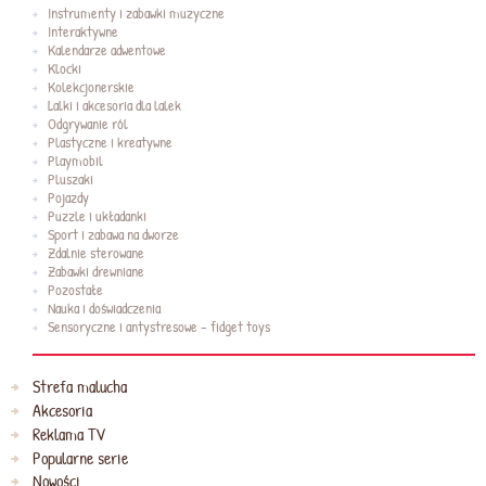
Instrumenty i zabawki muzyczne
Interaktywne
Kalendarze adwentowe
Klocki
Kolekcjonerskie
Lalki i akcesoria dla lalek
Odgrywanie ról
Plastyczne i kreatywne
Playmobil
Pluszaki
Pojazdy
Puzzle i układanki
Sport i zabawa na dworze
Zdalnie sterowane
Zabawki drewniane
Pozostałe
Nauka i doświadczenia
Sensoryczne i antystresowe - fidget toys
Strefa malucha
Akcesoria
Reklama TV
Popularne serie
Nowości