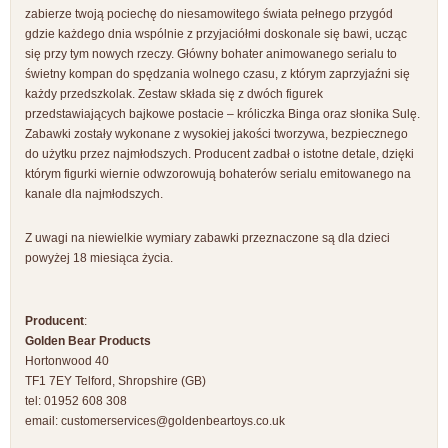
zabierze twoją pociechę do niesamowitego świata pełnego przygód
gdzie każdego dnia wspólnie z przyjaciółmi doskonale się bawi, ucząc
się przy tym nowych rzeczy. Główny bohater animowanego serialu to
świetny kompan do spędzania wolnego czasu, z którym zaprzyjaźni się
każdy przedszkolak. Zestaw składa się z dwóch figurek
przedstawiających bajkowe postacie – króliczka Binga oraz słonika Sulę.
Zabawki zostały wykonane z wysokiej jakości tworzywa, bezpiecznego
do użytku przez najmłodszych. Producent zadbał o istotne detale, dzięki
którym figurki wiernie odwzorowują bohaterów serialu emitowanego na
kanale dla najmłodszych.
Z uwagi na niewielkie wymiary zabawki przeznaczone są dla dzieci
powyżej 18 miesiąca życia.
Producent
:
Golden Bear Products
Hortonwood 40
TF1 7EY Telford, Shropshire (GB)
tel: 01952 608 308
email:
customerservices@goldenbeartoys.co.uk