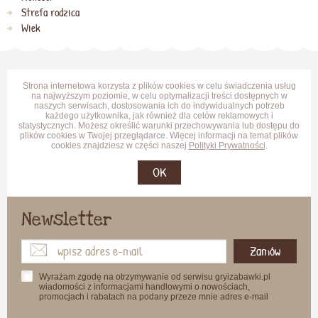
Strefa rodzica
Wiek
Strona internetowa korzysta z plików cookies w celu świadczenia usług
na najwyższym poziomie, w celu optymalizacji treści dostępnych w
naszych serwisach, dostosowania ich do indywidualnych potrzeb
każdego użytkownika, jak również dla celów reklamowych i
statystycznych. Możesz określić warunki przechowywania lub dostępu do
plików cookies w Twojej przeglądarce. Więcej informacji na temat plików
cookies znajdziesz w części naszej
Polityki Prywatności
.
OK
Newsletter
Zamów
Wyrażam zgodę na otrzymywanie od serwisu gryizabawki.pl
wiadomości z informacjami handlowymi o nowościach,
promocjach i rabatach na podany przeze mnie adres e-mail