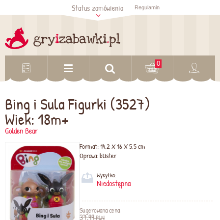
Status zamówienia
Regulamin
Sprawdź status
zamówienia
Sprawdź
0
Bing i Sula Figurki (3527)
Wiek: 18m+
Golden Bear
Format:
14,2 X 16 X 5,5 cm
Oprawa:
blister
Wysyłka:
Niedostępna
Sugerowana cena
37,99
PLN