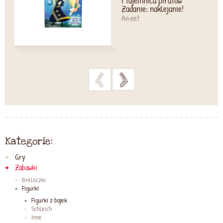
i tajemnica piratów
Zadanie: naklejanie!
Ameet
>
>
Kategorie:
Gry
Zabawki
Breloczki
Figurki
Figurki z bajek
Schleich
Inne