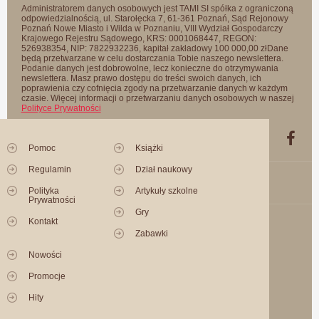
Administratorem danych osobowych jest TAMI SI spółka z ograniczoną
odpowiedzialnością, ul. Starołęcka 7, 61-361 Poznań, Sąd Rejonowy
Poznań Nowe Miasto i Wilda w Poznaniu, VIII Wydział Gospodarczy
Krajowego Rejestru Sądowego, KRS: 0001068447, REGON:
526938354, NIP: 7822932236, kapitał zakładowy 100 000,00 złDane
będą przetwarzane w celu dostarczania Tobie naszego newslettera.
Podanie danych jest dobrowolne, lecz konieczne do otrzymywania
newslettera. Masz prawo dostępu do treści swoich danych, ich
poprawienia czy cofnięcia zgody na przetwarzanie danych w każdym
czasie. Więcej informacji o przetwarzaniu danych osobowych w naszej
Polityce Prywatności
Pomoc
Książki
Regulamin
Dział naukowy
Polityka
Artykuły szkolne
Prywatności
Gry
Kontakt
Zabawki
Nowości
Promocje
Hity