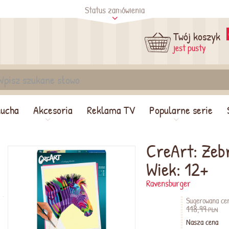
Status zamówienia
tus
Sprawdź
Twój koszyk
jest pusty
lucha
Akcesoria
Reklama TV
Popularne serie
CreArt: Zeb
Wiek: 12+
Ravensburger
Sugerowana ce
118,99
PLN
Nasza cena