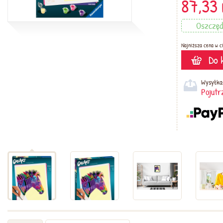
87,33
Oszczę
Najniższa cena w c
Do 
Wysyłka
Pojutr