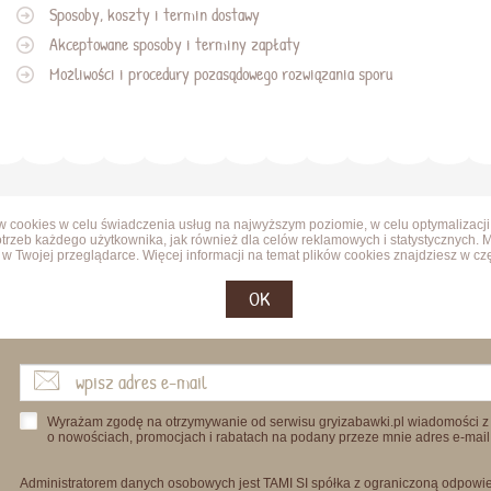
Sposoby, koszty i termin dostawy
Akceptowane sposoby i terminy zapłaty
Możliwości i procedury pozasądowego rozwiązania sporu
ów cookies w celu świadczenia usług na najwyższym poziomie, w celu optymalizacji
trzeb każdego użytkownika, jak również dla celów reklamowych i statystycznych. 
w Twojej przeglądarce. Więcej informacji na temat plików cookies znajdziesz w cz
OK
Wyrażam zgodę na otrzymywanie od serwisu gryizabawki.pl wiadomości z
o nowościach, promocjach i rabatach na podany przeze mnie adres e-mail
Administratorem danych osobowych jest TAMI SI spółka z ograniczoną odpowied