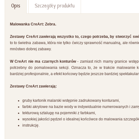
Opis
Szczegóły produktu
Malowanka CreArt: Zebra.
Zestawy CreArt zawierają wszystko to, czego potrzeba, by stworzyć swó
to to świetna zabawa, która nie tylko ćwiczy sprawność manualną, ale równ
mnóstwo dobrej zabawy.
W CreArt nie ma czarnych konturów
- zamiast nich mamy granice wstęp
potrzebny do pomalowania sekcji. Oznacza to, że w trakcie malowanie
bardziej profesjonalnie, a efekt końcowy będzie jeszcze bardziej spektakular
Zestawy CreArt zawierają:
gruby kartonik malarski wstępnie zadrukowany konturami,
farbki akrylowe na bazie wody w indywidualnie numerowanych i za
tekturową sztalugę na pojemniki z farbkami,
wysokiej jakości pędzel o idealnej końcówce do malowania szczegół
instrukcję.