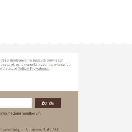
 treści dostępnych w naszych serwisach,
Możesz określić warunki przechowywania lub
ęści naszej
Polityki Prywatności
.
Zamów
 informacjami handlowymi
zialnością, ul. Starołęcka 7, 61-361