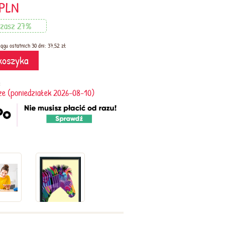
PLN
dzasz 27%
iągu ostatnich 30 dni: 37,52 zł
koszyka
:
ze (poniedziałek 2026-08-10)