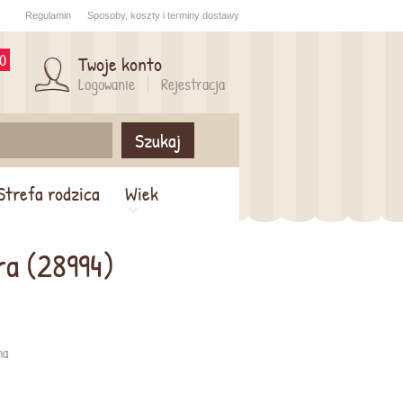
Regulamin
Sposoby,
koszty i
terminy dostawy
0
Twoje konto
Logowanie
Rejestracja
Szukaj
Strefa rodzica
Wiek
ra (28994)
na