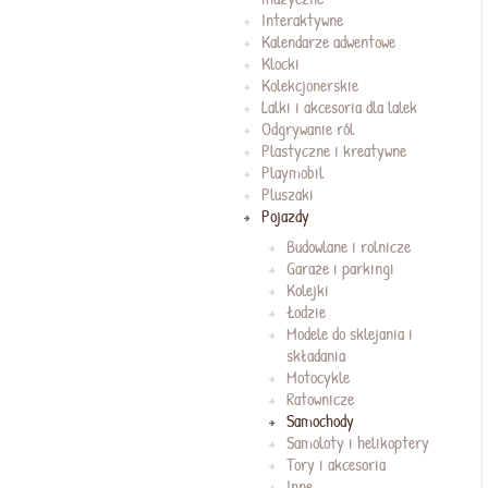
Interaktywne
Kalendarze adwentowe
Klocki
Kolekcjonerskie
Lalki i akcesoria dla lalek
Odgrywanie ról
Plastyczne i kreatywne
Playmobil
Pluszaki
Pojazdy
Budowlane i rolnicze
Garaże i parkingi
Kolejki
Łodzie
Modele do sklejania i
składania
Motocykle
Ratownicze
Samochody
Samoloty i helikoptery
Tory i akcesoria
Inne