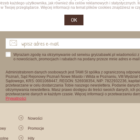
trzeb każdego użytkownika, jak również dla celów reklamowych i statystycznych. 
w Twojej przeglądarce. Więcej informacji na temat plików cookies znajdziesz w cz
OK
Wyrażam zgodę na otrzymywanie od serwisu gryizabawki.pl wiadomości z
o nowościach, promocjach i rabatach na podany przeze mnie adres e-mail
Administratorem danych osobowych jest TAMI SI spółka z ograniczoną odpowied
Poznań, Sąd Rejonowy Poznań Nowe Miasto i Wilda w Poznaniu, VIII Wydział
Sądowego, KRS: 0001068447, REGON: 526938354, NIP: 7822932236, kapitał
przetwarzane w celu dostarczania Tobie naszego newslettera. Podanie danych 
otrzymywania newslettera. Masz prawo dostępu do treści swoich danych, ich p
przetwarzanie danych w każdym czasie. Więcej informacji o przetwarzaniu d
Prywatności
Nowości
kowy
Promocje
kolne
Hity