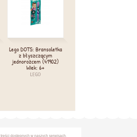
Lego DOTS: Bransoletka
Lego DOTS: Klocki
z błyszczącym
dodatkowe - seria 1
jednorożcem (41902)
(41908)
Wiek: 6+
Wiek: 6+
LEGO
LEGO
 treści dostępnych w naszych serwisach,