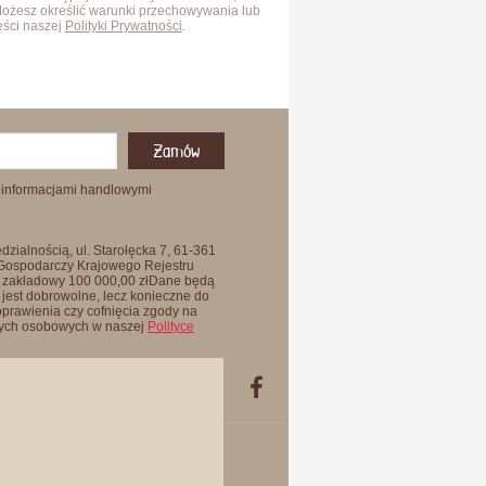
Możesz określić warunki przechowywania lub
ęści naszej
Polityki Prywatności
.
Zamów
 informacjami handlowymi
zialnością, ul. Starołęcka 7, 61-361
 Gospodarczy Krajowego Rejestru
 zakładowy 100 000,00 złDane będą
jest dobrowolne, lecz konieczne do
oprawienia czy cofnięcia zgody na
anych osobowych w naszej
Polityce