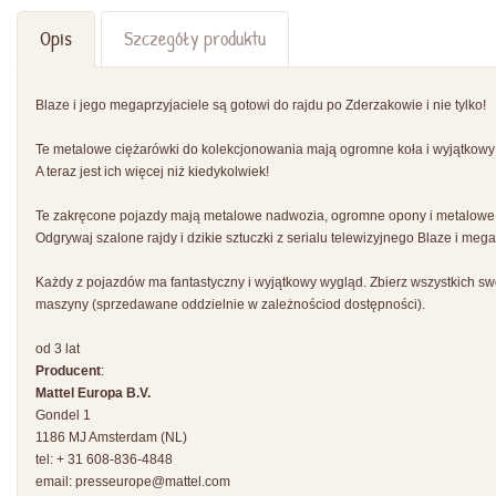
Opis
Szczegóły produktu
Blaze i jego megaprzyjaciele są gotowi do rajdu po Zderzakowie i nie tylko!
Te metalowe ciężarówki do kolekcjonowania mają ogromne koła i wyjątkowy 
A teraz jest ich więcej niż kiedykolwiek!
Te zakręcone pojazdy mają metalowe nadwozia, ogromne opony i metalowe o
Odgrywaj szalone rajdy i dzikie sztuczki z serialu telewizyjnego Blaze i meg
Każdy z pojazdów ma fantastyczny i wyjątkowy wygląd. Zbierz wszystkich swoi
maszyny (sprzedawane oddzielnie w zależnościod dostępności).
od 3 lat
Producent
:
Mattel Europa B.V.
Gondel 1
1186 MJ Amsterdam (NL)
tel: + 31 608-836-4848
email:
presseurope@mattel.com