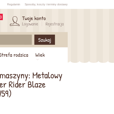
Regulamin
Sposoby,
koszty i
terminy dostawy
0
Twoje konto
Logowanie
Rejestracja
Szukaj
Strefa rodzica
Wiek
amaszyny: Metalowy
er Rider Blaze
59)