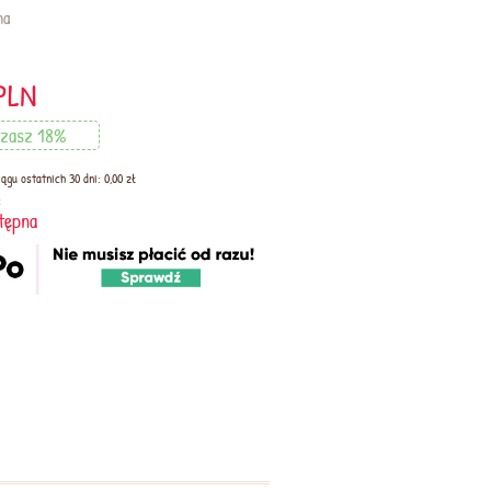
na
PLN
zasz 18%
ągu ostatnich 30 dni: 0,00 zł
:
tępna