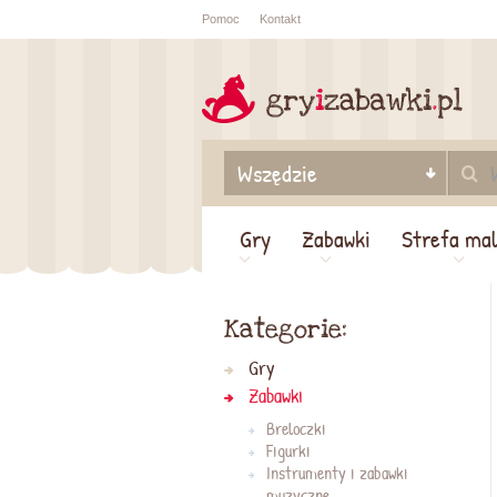
Pomoc
Kontakt
Sprawdź sta
zamówienia
Gry
Zabawki
Strefa ma
Kategorie:
Gry
Zabawki
Breloczki
Figurki
Instrumenty i zabawki
muzyczne