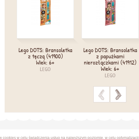
Lego DOTS: Bransoletka
Lego DOTS: Bransoletka
z tęczą (41900)
z papużkami
Wiek: 6+
nierozłączkami (41912)
Wiek: 6+
LEGO
LEGO
>
>
ów cookies w celu świadczenia usług na najwyższym poziomie, w celu optymalizacji