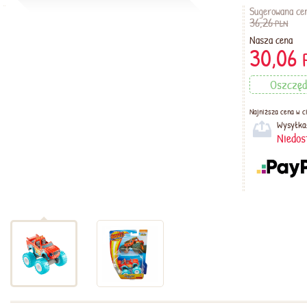
Sugerowana ce
36,26
PLN
Nasza cena
30,06
Oszczęd
Najniższa cena w ci
Wysyłka
Niedos