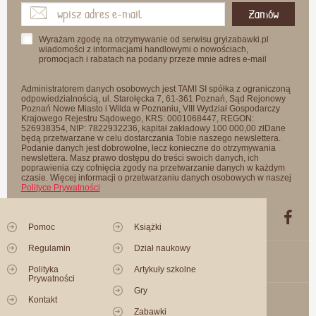
Zamów
Wyrażam zgodę na otrzymywanie od serwisu gryizabawki.pl
wiadomości z informacjami handlowymi o nowościach,
promocjach i rabatach na podany przeze mnie adres e-mail
Administratorem danych osobowych jest TAMI SI spółka z ograniczoną
odpowiedzialnością, ul. Starołęcka 7, 61-361 Poznań, Sąd Rejonowy
Poznań Nowe Miasto i Wilda w Poznaniu, VIII Wydział Gospodarczy
Krajowego Rejestru Sądowego, KRS: 0001068447, REGON:
526938354, NIP: 7822932236, kapitał zakładowy 100 000,00 złDane
będą przetwarzane w celu dostarczania Tobie naszego newslettera.
Podanie danych jest dobrowolne, lecz konieczne do otrzymywania
newslettera. Masz prawo dostępu do treści swoich danych, ich
poprawienia czy cofnięcia zgody na przetwarzanie danych w każdym
czasie. Więcej informacji o przetwarzaniu danych osobowych w naszej
Polityce Prywatności
Pomoc
Książki
Regulamin
Dział naukowy
Polityka
Artykuły szkolne
Prywatności
Gry
Kontakt
Zabawki