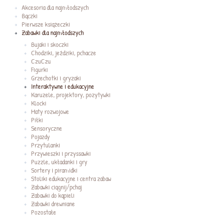
Akcesoria dla najmłodszych
Bączki
Pierwsze książeczki
Zabawki dla najmłodszych
Bujaki i skoczki
Chodziki, jeździki, pchacze
CzuCzu
Figurki
Grzechotki i gryzaki
Interaktywne i edukacyjne
Karuzele, projektory, pozytywki
Klocki
Maty rozwojowe
Piłki
Sensoryczne
Pojazdy
Przytulanki
Przywieszki i przyssawki
Puzzle, układanki i gry
Sortery i piramidki
Stoliki edukacyjne i centra zabaw
Zabawki ciągnij/pchaj
Zabawki do kąpieli
Zabawki drewniane
Pozostałe