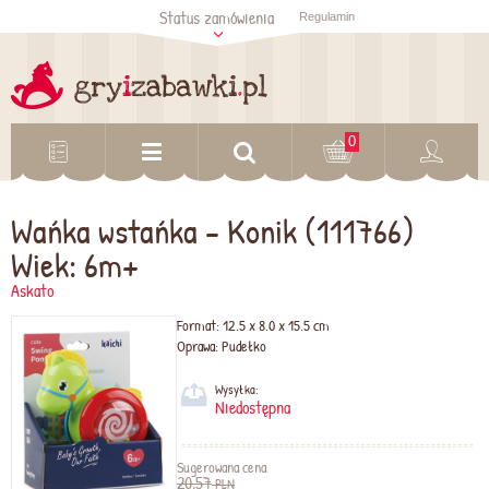
Status zamówienia
Regulamin
Sprawdź status
zamówienia
Sprawdź
0
Wańka wstańka - Konik (111766)
Wiek: 6m+
Askato
Format:
12.5 x 8.0 x 15.5 cm
Oprawa:
Pudełko
Wysyłka:
Niedostępna
Sugerowana cena
20,57
PLN