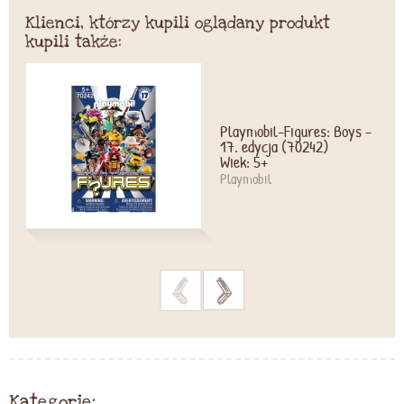
Klienci, którzy kupili oglądany produkt
kupili także:
Playmobil-Figures: Boys -
17. edycja (70242)
Wiek: 5+
Playmobil
>
>
Kategorie: