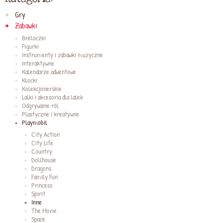
Gry
Zabawki
Breloczki
Figurki
Instrumenty i zabawki muzyczne
Interaktywne
Kalendarze adwentowe
Klocki
Kolekcjonerskie
Lalki i akcesoria dla lalek
Odgrywanie ról
Plastyczne i kreatywne
Playmobil
City Action
City Life
Country
Dollhouse
Dragons
Family Fun
Princess
Spirit
Inne
The Movie
Space