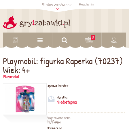
Status zamówienia
Regulamin
Sprawdź status
zamówienia
Sprawdź
0
Playmobil: figurka Raperka (70237)
Wiek: 4+
Playmobil
Oprawa:
blister
Wysyłka:
Niedostępna
Sugerowana cena
14,99
PLN
Nasza cena