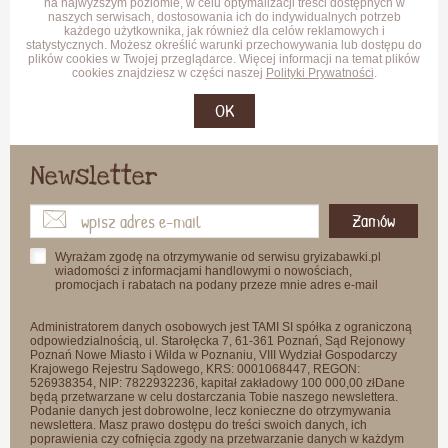
na najwyższym poziomie, w celu optymalizacji treści dostępnych w
naszych serwisach, dostosowania ich do indywidualnych potrzeb
każdego użytkownika, jak również dla celów reklamowych i
statystycznych. Możesz określić warunki przechowywania lub dostępu do
plików cookies w Twojej przeglądarce. Więcej informacji na temat plików
cookies znajdziesz w części naszej
Polityki Prywatności
.
OK
Newsletter
Zamów
Wyrażam zgodę na otrzymywanie od serwisu gryizabawki.pl
wiadomości z informacjami handlowymi o nowościach,
promocjach i rabatach na podany przeze mnie adres e-mail
Administratorem danych osobowych jest TAMI SI spółka z ograniczoną
odpowiedzialnością, ul. Starołęcka 7, 61-361 Poznań, Sąd Rejonowy
Poznań Nowe Miasto i Wilda w Poznaniu, VIII Wydział Gospodarczy
Krajowego Rejestru Sądowego, KRS: 0001068447, REGON:
526938354, NIP: 7822932236, kapitał zakładowy 100 000,00 złDane
będą przetwarzane w celu dostarczania Tobie naszego newslettera.
Podanie danych jest dobrowolne, lecz konieczne do otrzymywania
newslettera. Masz prawo dostępu do treści swoich danych, ich
poprawienia czy cofnięcia zgody na przetwarzanie danych w każdym