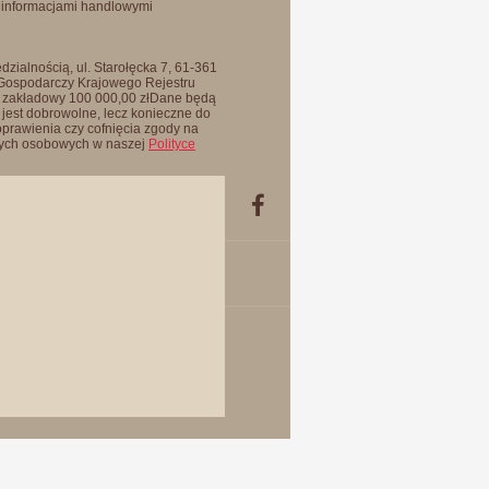
 informacjami handlowymi
zialnością, ul. Starołęcka 7, 61-361
 Gospodarczy Krajowego Rejestru
 zakładowy 100 000,00 złDane będą
jest dobrowolne, lecz konieczne do
oprawienia czy cofnięcia zgody na
anych osobowych w naszej
Polityce