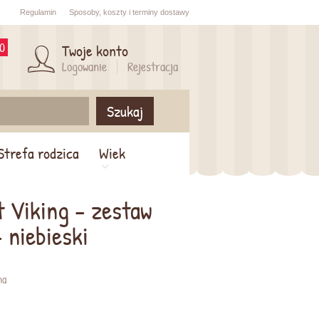
Regulamin
Sposoby,
koszty i
terminy dostawy
0
Twoje konto
Logowanie
Rejestracja
Szukaj
Strefa rodzica
Wiek
 Viking - zestaw
 niebieski
na