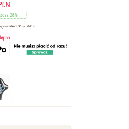
PLN
dzasz 28%
ągu ostatnich 30 dni: 0,00 zł
:
tępna