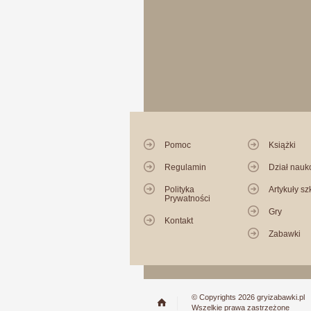
Pomoc
Książki
Regulamin
Dział nau
Polityka
Artykuły sz
Prywatności
Gry
Kontakt
Zabawki
© Copyrights 2026 gryizabawki.pl
Wszelkie prawa zastrzeżone