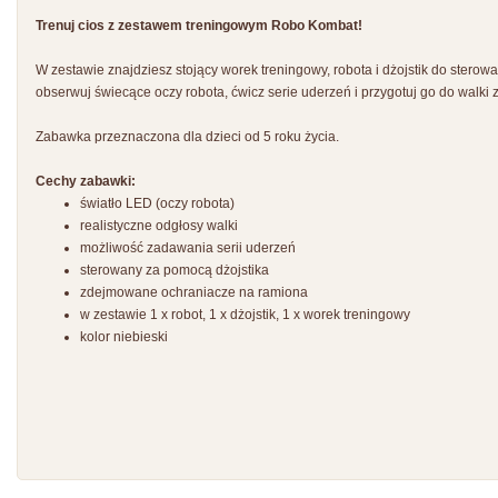
Trenuj cios z zestawem treningowym Robo Kombat!
W zestawie znajdziesz stojący worek treningowy, robota i dżojstik do sterow
obserwuj świecące oczy robota, ćwicz serie uderzeń i przygotuj go do walki 
Zabawka przeznaczona dla dzieci od 5 roku życia.
Cechy zabawki:
światło LED (oczy robota)
realistyczne odgłosy walki
możliwość zadawania serii uderzeń
sterowany za pomocą dżojstika
zdejmowane ochraniacze na ramiona
w zestawie 1 x robot, 1 x dżojstik, 1 x worek treningowy
kolor niebieski