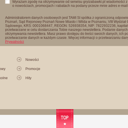
Wyrażam zgodę na otrzymywanie od serwisu gryizabawki.pl wiadomości z
o nowościach, promocjach i rabatach na podany przeze mnie adres e-mail
Administratorem danych osobowych jest TAMI SI spółka z ograniczoną odpowied
Poznań, Sąd Rejonowy Poznań Nowe Miasto i Wilda w Poznaniu, VIII Wydział
Sądowego, KRS: 0001068447, REGON: 526938354, NIP: 7822932236, kapitał
przetwarzane w celu dostarczania Tobie naszego newslettera. Podanie danych 
otrzymywania newslettera. Masz prawo dostępu do treści swoich danych, ich p
przetwarzanie danych w każdym czasie. Więcej informacji o przetwarzaniu d
Prywatności
Nowości
kowy
Promocje
kolne
Hity