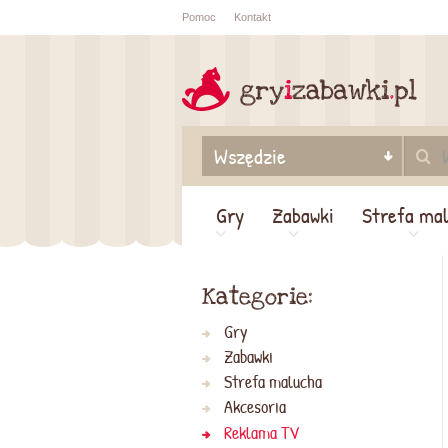
Pomoc
Kontakt
Sprawdź sta
zamówienia
Gry
Zabawki
Strefa ma
Kategorie:
Gry
Zabawki
Strefa malucha
Akcesoria
Reklama TV