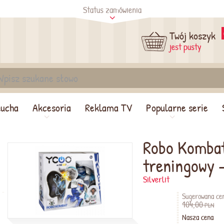
Status zamówienia
tus
Sprawdź
Twój koszyk
jest pusty
lucha
Akcesoria
Reklama TV
Popularne serie
Robo Kombat
treningowy -
Silverlit
Sugerowana ce
104,00
PLN
Nasza cena