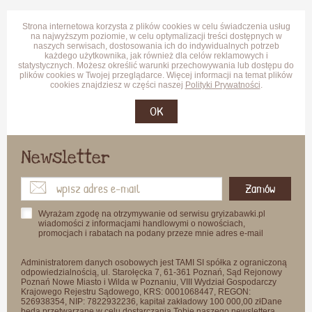
Strona internetowa korzysta z plików cookies w celu świadczenia usług
na najwyższym poziomie, w celu optymalizacji treści dostępnych w
naszych serwisach, dostosowania ich do indywidualnych potrzeb
każdego użytkownika, jak również dla celów reklamowych i
statystycznych. Możesz określić warunki przechowywania lub dostępu do
plików cookies w Twojej przeglądarce. Więcej informacji na temat plików
cookies znajdziesz w części naszej
Polityki Prywatności
.
OK
Newsletter
Zamów
Wyrażam zgodę na otrzymywanie od serwisu gryizabawki.pl
wiadomości z informacjami handlowymi o nowościach,
promocjach i rabatach na podany przeze mnie adres e-mail
Administratorem danych osobowych jest TAMI SI spółka z ograniczoną
odpowiedzialnością, ul. Starołęcka 7, 61-361 Poznań, Sąd Rejonowy
Poznań Nowe Miasto i Wilda w Poznaniu, VIII Wydział Gospodarczy
Krajowego Rejestru Sądowego, KRS: 0001068447, REGON:
526938354, NIP: 7822932236, kapitał zakładowy 100 000,00 złDane
będą przetwarzane w celu dostarczania Tobie naszego newslettera.