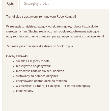
Opis
Szczegóły produktu
Trenuj cios z zestawem treningowym Robo Kombat!
W zestawie znajdziesz stojący worek treningowy, robota i dżojstik do
sterowania nim. Słuchaj realistycznych odgłosów, obserwuj świecące
oczy robota, ćwicz serie uderzeń i przygotuj go do walki z przeciwnikiem!
Zabawka przeznaczona dla dzieci od 5 roku życia.
Cechy zabawki:
światło LED (oczy robota)
realistyczne odgłosy walki
możliwość zadawania serii uderzeń
sterowany za pomocą dżojstika
zdejmowane ochraniacze na ramiona
w zestawie: 1 x robot, 1 x dżojstik, 1 x worek treningowy
kolor zielony