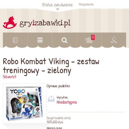
Status zamówienia
Regulamin
Sprawdź status
zamówienia
Sprawdź
0
Robo Kombat Viking - zestaw
treningowy - zielony
Silverlit
Oprawa:
pudełko
Wysyłka:
Niedostępna
Sugerowana cena
104,00
PLN
Nasza cena