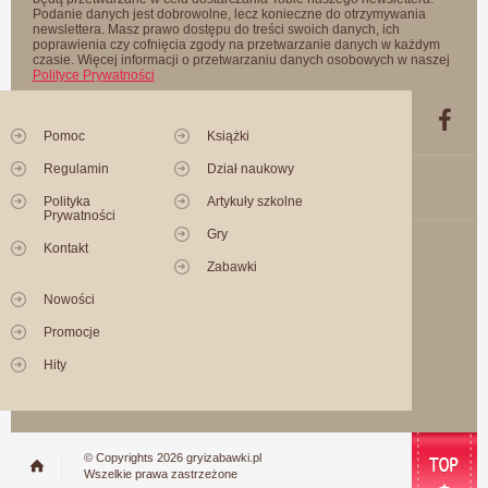
Podanie danych jest dobrowolne, lecz konieczne do otrzymywania
newslettera. Masz prawo dostępu do treści swoich danych, ich
poprawienia czy cofnięcia zgody na przetwarzanie danych w każdym
czasie. Więcej informacji o przetwarzaniu danych osobowych w naszej
Polityce Prywatności
Pomoc
Książki
Regulamin
Dział naukowy
Polityka
Artykuły szkolne
Prywatności
Gry
Kontakt
Zabawki
Nowości
Promocje
Hity
© Copyrights 2026 gryizabawki.pl
Wszelkie prawa zastrzeżone