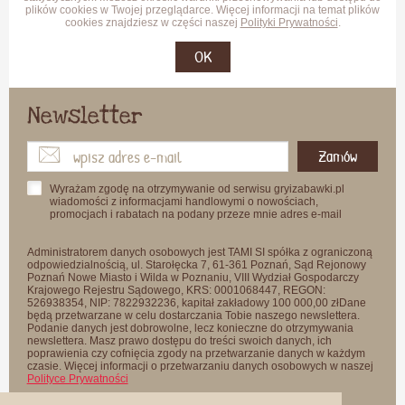
plików cookies w Twojej przeglądarce. Więcej informacji na temat plików
cookies znajdziesz w części naszej
Polityki Prywatności
.
OK
Newsletter
Zamów
Wyrażam zgodę na otrzymywanie od serwisu gryizabawki.pl
wiadomości z informacjami handlowymi o nowościach,
promocjach i rabatach na podany przeze mnie adres e-mail
Administratorem danych osobowych jest TAMI SI spółka z ograniczoną
odpowiedzialnością, ul. Starołęcka 7, 61-361 Poznań, Sąd Rejonowy
Poznań Nowe Miasto i Wilda w Poznaniu, VIII Wydział Gospodarczy
Krajowego Rejestru Sądowego, KRS: 0001068447, REGON:
526938354, NIP: 7822932236, kapitał zakładowy 100 000,00 złDane
będą przetwarzane w celu dostarczania Tobie naszego newslettera.
Podanie danych jest dobrowolne, lecz konieczne do otrzymywania
newslettera. Masz prawo dostępu do treści swoich danych, ich
poprawienia czy cofnięcia zgody na przetwarzanie danych w każdym
czasie. Więcej informacji o przetwarzaniu danych osobowych w naszej
Polityce Prywatności