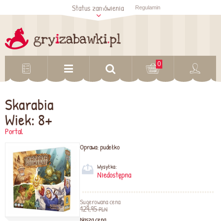
Status zamówienia
Regulamin
Sprawdź status
zamówienia
Sprawdź
0
Skarabia
Wiek: 8+
Portal
Oprawa:
pudełko
Wysyłka:
Niedostępna
Sugerowana cena
129,95
PLN
Nasza cena